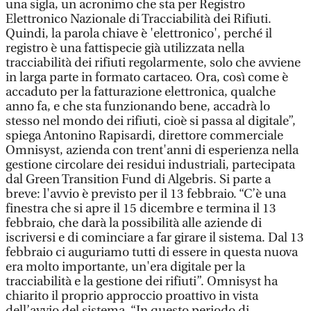
una sigla, un acronimo che sta per Registro
Elettronico Nazionale di Tracciabilità dei Rifiuti.
Quindi, la parola chiave è 'elettronico', perché il
registro è una fattispecie già utilizzata nella
tracciabilità dei rifiuti regolarmente, solo che avviene
in larga parte in formato cartaceo. Ora, così come è
accaduto per la fatturazione elettronica, qualche
anno fa, e che sta funzionando bene, accadrà lo
stesso nel mondo dei rifiuti, cioè si passa al digitale”,
spiega Antonino Rapisardi, direttore commerciale
Omnisyst, azienda con trent'anni di esperienza nella
gestione circolare dei residui industriali, partecipata
dal Green Transition Fund di Algebris. Si parte a
breve: l'avvio è previsto per il 13 febbraio. “C’è una
finestra che si apre il 15 dicembre e termina il 13
febbraio, che darà la possibilità alle aziende di
iscriversi e di cominciare a far girare il sistema. Dal 13
febbraio ci auguriamo tutti di essere in questa nuova
era molto importante, un'era digitale per la
tracciabilità e la gestione dei rifiuti”. Omnisyst ha
chiarito il proprio approccio proattivo in vista
dell’avvio del sistema. “In questo periodo di