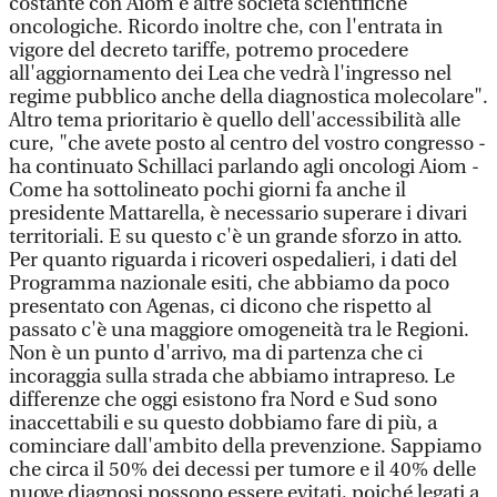
costante con Aiom e altre società scientifiche
oncologiche. Ricordo inoltre che, con l'entrata in
vigore del decreto tariffe, potremo procedere
all'aggiornamento dei Lea che vedrà l'ingresso nel
regime pubblico anche della diagnostica molecolare".
Altro tema prioritario è quello dell'accessibilità alle
cure, "che avete posto al centro del vostro congresso -
ha continuato Schillaci parlando agli oncologi Aiom -
Come ha sottolineato pochi giorni fa anche il
presidente Mattarella, è necessario superare i divari
territoriali. E su questo c'è un grande sforzo in atto.
Per quanto riguarda i ricoveri ospedalieri, i dati del
Programma nazionale esiti, che abbiamo da poco
presentato con Agenas, ci dicono che rispetto al
passato c'è una maggiore omogeneità tra le Regioni.
Non è un punto d'arrivo, ma di partenza che ci
incoraggia sulla strada che abbiamo intrapreso. Le
differenze che oggi esistono fra Nord e Sud sono
inaccettabili e su questo dobbiamo fare di più, a
cominciare dall'ambito della prevenzione. Sappiamo
che circa il 50% dei decessi per tumore e il 40% delle
nuove diagnosi possono essere evitati, poiché legati a