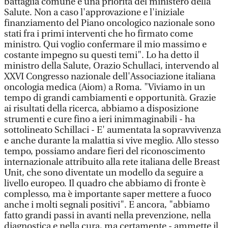
battaglia comune e una priorità del ministero della
Salute. Non a caso l'approvazione e l'iniziale
finanziamento del Piano oncologico nazionale sono
stati fra i primi interventi che ho firmato come
ministro. Qui voglio confermare il mio massimo e
costante impegno su questi temi". Lo ha detto il
ministro della Salute, Orazio Schullaci, intervendo al
XXVI Congresso nazionale dell'Associazione italiana
oncologia medica (Aiom) a Roma. "Viviamo in un
tempo di grandi cambiamenti e opportunità. Grazie
ai risultati della ricerca, abbiamo a disposizione
strumenti e cure fino a ieri inimmaginabili - ha
sottolineato Schillaci - E' aumentata la sopravvivenza
e anche durante la malattia si vive meglio. Allo stesso
tempo, possiamo andare fieri del riconoscimento
internazionale attribuito alla rete italiana delle Breast
Unit, che sono diventate un modello da seguire a
livello europeo. Il quadro che abbiamo di fronte è
complesso, ma è importante saper mettere a fuoco
anche i molti segnali positivi". E ancora, "abbiamo
fatto grandi passi in avanti nella prevenzione, nella
diagnostica e nella cura, ma certamente - ammette il