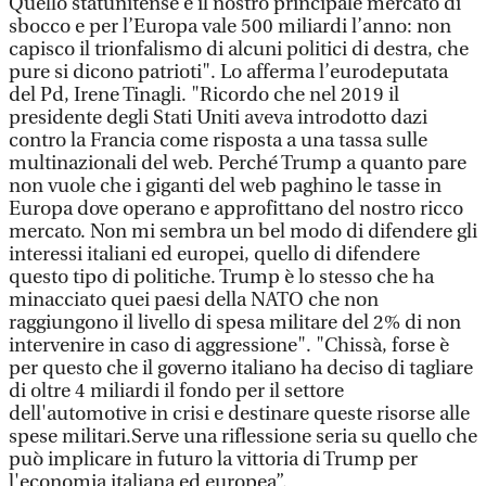
Quello statunitense è il nostro principale mercato di
sbocco e per l’Europa vale 500 miliardi l’anno: non
capisco il trionfalismo di alcuni politici di destra, che
pure si dicono patrioti". Lo afferma l’eurodeputata
del Pd, Irene Tinagli. "Ricordo che nel 2019 il
presidente degli Stati Uniti aveva introdotto dazi
contro la Francia come risposta a una tassa sulle
multinazionali del web. Perché Trump a quanto pare
non vuole che i giganti del web paghino le tasse in
Europa dove operano e approfittano del nostro ricco
mercato. Non mi sembra un bel modo di difendere gli
interessi italiani ed europei, quello di difendere
questo tipo di politiche. Trump è lo stesso che ha
minacciato quei paesi della NATO che non
raggiungono il livello di spesa militare del 2% di non
intervenire in caso di aggressione". "Chissà, forse è
per questo che il governo italiano ha deciso di tagliare
di oltre 4 miliardi il fondo per il settore
dell'automotive in crisi e destinare queste risorse alle
spese militari.Serve una riflessione seria su quello che
può implicare in futuro la vittoria di Trump per
l'economia italiana ed europea”.