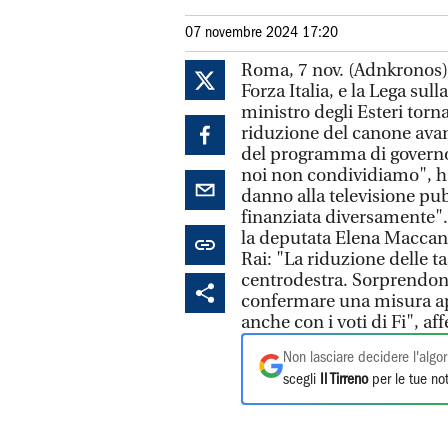
07 novembre 2024 17:20
Roma, 7 nov. (Adnkronos) -
Forza Italia, e la Lega sul
ministro degli Esteri torna
riduzione del canone avanz
del programma di governo
noi non condividiamo", ha 
danno alla televisione pu
finanziata diversamente".
la deputata Elena Maccan
Rai: "La riduzione delle t
centrodestra. Sorprendono 
confermare una misura ap
anche con i voti di Fi", a
Non lasciare decidere l'algor
scegli
Il Tirreno
per le tue not