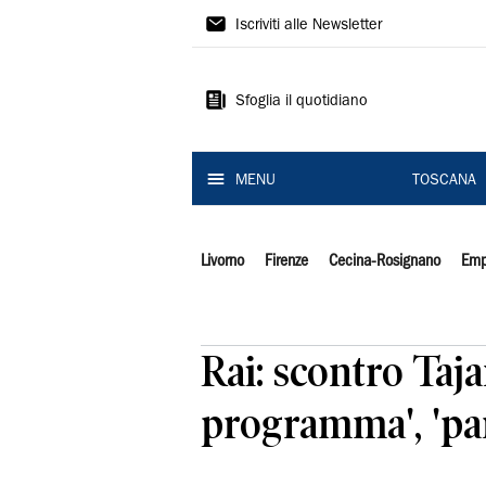
Il
Iscriviti alle Newsletter
Tirreno
Sfoglia il quotidiano
MENU
TOSCANA
Livorno
Firenze
Cecina-Rosignano
Emp
Rai: scontro Taja
programma', 'pa