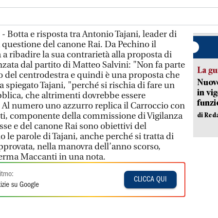
 Botta e risposta tra Antonio Tajani, leader di
la questione del canone Rai. Da Pechino il
 a ribadire la sua contrarietà alla proposta di
ata dal partito di Matteo Salvini: "Non fa parte
La gu
 del centrodestra e quindi è una proposta che
Nuovo
spiegato Tajani, "perché si rischia di fare un
in vi
bblica, che altrimenti dovrebbe essere
funzi
 Al numero uno azzurro replica il Carroccio con
ti, componente della commissione di Vigilanza
di Red
asse e del canone Rai sono obiettivi del
le parole di Tajani, anche perché si tratta di
provata, nella manovra dell’anno scorso,
fferma Maccanti in una nota.
itmo:
CLICCA QUI
izie su Google