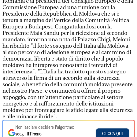
Romania e ai presidenti del Consiglio Europeo e della
Commissione Europea ad una riunione con la
Presidente della Repubblica di Moldova che si è
tenuta a margine del Vertice della Comunità Politica
Europea a Budapest. Congratulandosi con la
Presidente Maia Sandu per la rielezione al secondo
mandato, informa una nota di Palazzo Chigi, Meloni
ha ribadito "il forte sostegno dell’Italia alla Moldova,
al suo percorso di adesione europea e al cammino di
democrazia, libertà e stato di diritto che il popolo
moldavo ha intrapreso nonostante i tentativi di
interferenza". "L’Italia ha tradotto questo sostegno
attraverso la firma di un accordo sulla sicurezza
sociale, a beneficio della comunità moldava presente
nel nostro Paese, e continuerà a offrire il proprio
appoggio, con un’attenzione particolare al settore
energetico e al rafforzamento delle istituzioni
moldave per fronteggiare le sfide legate alla sicurezza
e alle minacce ibride".
Non lasciare decidere l'algoritmo:
CLICCA QUI
scegli
Il Tirreno