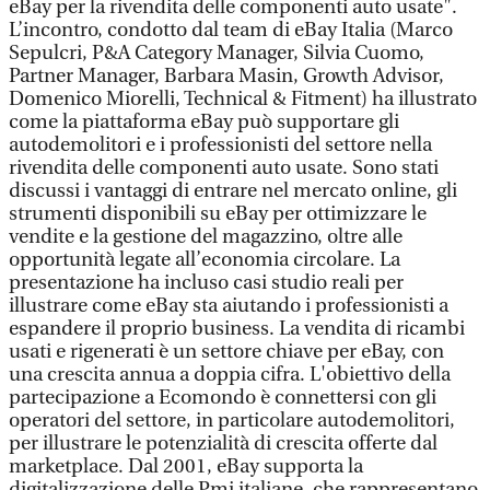
eBay per la rivendita delle componenti auto usate".
L’incontro, condotto dal team di eBay Italia (Marco
Sepulcri, P&A Category Manager, Silvia Cuomo,
Partner Manager, Barbara Masin, Growth Advisor,
Domenico Miorelli, Technical & Fitment) ha illustrato
come la piattaforma eBay può supportare gli
autodemolitori e i professionisti del settore nella
rivendita delle componenti auto usate. Sono stati
discussi i vantaggi di entrare nel mercato online, gli
strumenti disponibili su eBay per ottimizzare le
vendite e la gestione del magazzino, oltre alle
opportunità legate all’economia circolare. La
presentazione ha incluso casi studio reali per
illustrare come eBay sta aiutando i professionisti a
espandere il proprio business. La vendita di ricambi
usati e rigenerati è un settore chiave per eBay, con
una crescita annua a doppia cifra. L'obiettivo della
partecipazione a Ecomondo è connettersi con gli
operatori del settore, in particolare autodemolitori,
per illustrare le potenzialità di crescita offerte dal
marketplace. Dal 2001, eBay supporta la
digitalizzazione delle Pmi italiane, che rappresentano