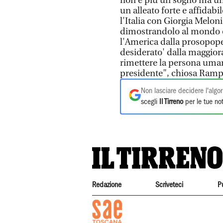
non è più un sogno ma un
un alleato forte e affidab
l'Italia con Giorgia Melon
dimostrandolo al mondo co
l'America dalla prosopop
desiderato' dalla maggior
rimettere la persona uman
presidente", chiosa Rampe
Non lasciare decidere l'algor
scegli
Il Tirreno
per le tue not
Redazione
Scriveteci
P