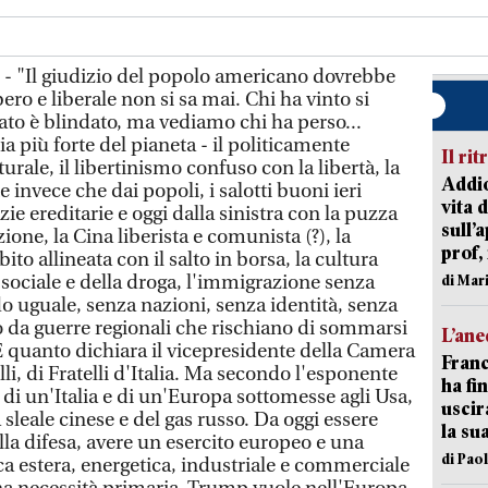
- "Il giudizio del popolo americano dovrebbe
ro e liberale non si sa mai. Chi ha vinto si
ltato è blindato, ma vediamo chi ha perso...
 più forte del pianeta - il politicamente
Il rit
turale, il libertinismo confuso con la libertà, la
Addio
e invece che dai popoli, i salotti buoni ieri
vita 
zie ereditarie e oggi dalla sinistra con la puzza
sull’
zione, la Cina liberista e comunista (?), la
prof,
ito allineata con il salto in borsa, la cultura
 sociale e della droga, l'immigrazione senza
di Mar
 uguale, senza nazioni, senza identità, senza
to da guerre regionali che rischiano di sommarsi
L’an
È quanto dichiara il vicepresidente della Camera
Franc
i, di Fratelli d'Italia. Ma secondo l'esponente
ha fin
 di un'Italia e di un'Europa sottomesse agli Usa,
uscir
sleale cinese e del gas russo. Da oggi essere
la su
lla difesa, avere un esercito europeo e una
di Pao
a estera, energetica, industriale e commerciale