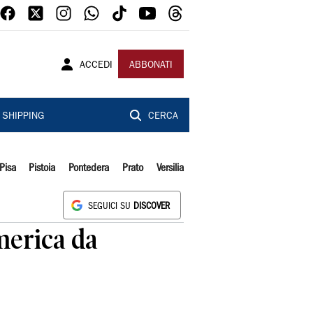
ACCEDI
ABBONATI
SHIPPING
CERCA
Pisa
Pistoia
Pontedera
Prato
Versilia
SEGUICI SU
DISCOVER
merica da