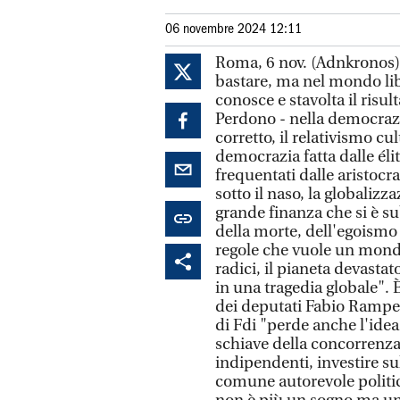
06 novembre 2024 12:11
Roma, 6 nov. (Adnkronos) 
bastare, ma nel mondo libe
conosce e stavolta il risu
Perdono - nella democrazia
corretto, il relativismo cul
democrazia fatta dalle élit
frequentati dalle aristocra
sotto il naso, la globalizza
grande finanza che si è sub
della morte, dell'egoismo
regole che vuole un mondo
radici, il pianeta devasta
in una tragedia globale". 
dei deputati Fabio Rampell
di Fdi "perde anche l'idea
schiave della concorrenza 
indipendenti, investire su
comune autorevole politic