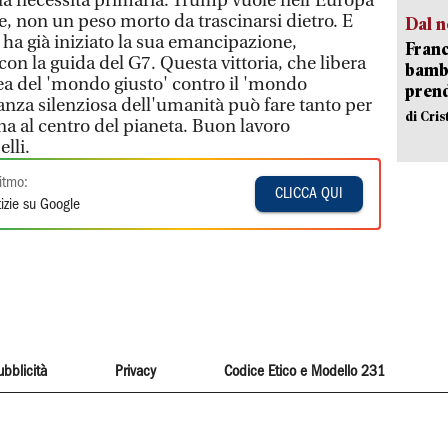
a necessità primaria. Trump vuole nell'Europa
ile, non un peso morto da trascinarsi dietro. E
Dal n
i ha già iniziato la sua emancipazione,
Franc
n la guida del G7. Questa vittoria, che libera
bambi
ea del 'mondo giusto' contro il 'mondo
pren
anza silenziosa dell'umanità può fare tanto per
di Cri
a al centro del pianeta. Buon lavoro
lli.
itmo:
CLICCA QUI
izie su Google
ubblicità
Privacy
Codice Etico e Modello 231