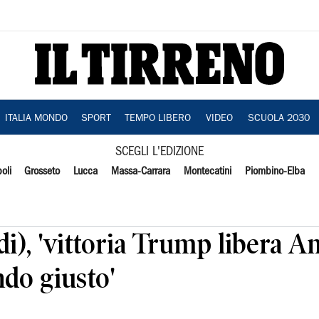
ITALIA MONDO
SPORT
TEMPO LIBERO
VIDEO
SCUOLA 2030
SCEGLI L'EDIZIONE
oli
Grosseto
Lucca
Massa-Carrara
Montecatini
Piombino-Elba
di), 'vittoria Trump libera A
do giusto'