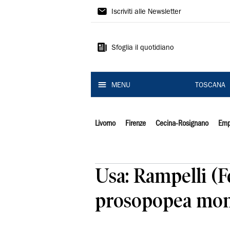
Il
Iscriviti alle Newsletter
Tirreno
Sfoglia il quotidiano
MENU
TOSCANA
Livorno
Firenze
Cecina-Rosignano
Emp
Usa: Rampelli (F
prosopopea mon