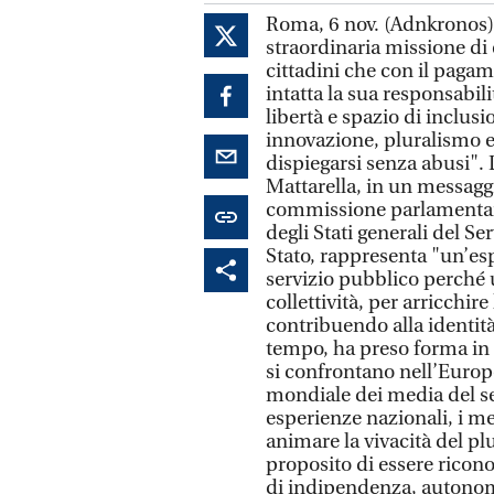
Roma, 6 nov. (Adnkronos) -
straordinaria missione di 
cittadini che con il pag
intatta la sua responsabili
libertà e spazio di inclusi
innovazione, pluralismo e
dispiegarsi senza abusi". 
Mattarella, in un messaggi
commissione parlamentare 
degli Stati generali del Se
Stato, rappresenta "un’es
servizio pubblico perché 
collettività, per arricchir
contribuendo alla identit
tempo, ha preso forma in
si confrontano nell’Europ
mondiale dei media del ser
esperienze nazionali, i m
animare la vivacità del pl
proposito di essere ricono
di indipendenza, autonomia