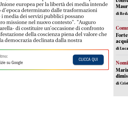
conse
nione europea per la libertà dei media intende
Mauro
o d’epoca determinato dalle trasformazioni
di Red
e i media dei servizi pubblici possano
loro missione nel nuovo contesto". "Auguro
Comm
rella- di costituire un’occasione di confronto
ifestazione della coscienza piena del valore che
Forte
lla democrazia declinata dalla nostra
acqui
di Luca
itmo:
CLICCA QUI
Nomi
izie su Google
Mari
dimis
di Cri