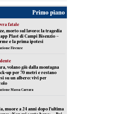
Primo piano
ra fatale
ze, morto sul lavoro: la tragedia
Capp Plast di Campi Bisenzio –
arme e la prima ipotesi
azione Firenze
idente
ra, volano giù dalla montagna
ick-up per 70 metri e restano
si su un albero: vivi per
colo
azione Massa Carrara
ia, muore a 24 anni dopo l’ultima