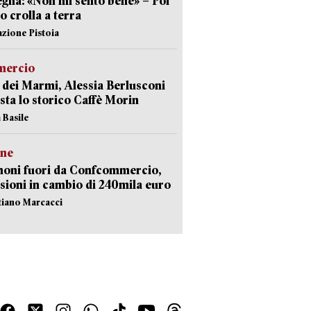
gna: «Non mi sento bene» – Poi
 crolla a terra
azione Pistoia
ercio
 dei Marmi, Alessia Berlusconi
sta lo storico Caffè Morin
 Basile
ne
noni fuori da Confcommercio,
sioni in cambio di 240mila euro
stiano Marcacci