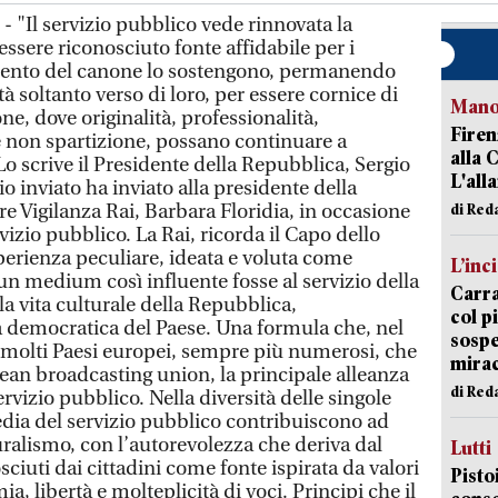
 "Il servizio pubblico vede rinnovata la
essere riconosciuto fonte affidabile per i
amento del canone lo sostengono, permanendo
tà soltanto verso di loro, per essere cornice di
Manov
one, dove originalità, professionalità,
Firen
 non spartizione, possano continuare a
alla 
Lo scrive il Presidente della Repubblica, Sergio
L'all
o inviato ha inviato alla presidente della
Vigilanza Rai, Barbara Floridia, in occasione
di Red
rvizio pubblico. La Rai, ricorda il Capo dello
perienza peculiare, ideata e voluta come
L’inc
un medium così influente fosse al servizio della
Carra
e la vita culturale della Repubblica,
col p
à democratica del Paese. Una formula che, nel
sospe
 molti Paesi europei, sempre più numerosi, che
mira
ean broadcasting union, la principale alleanza
di Red
vizio pubblico. Nella diversità delle singole
edia del servizio pubblico contribuiscono ad
uralismo, con l’autorevolezza che deriva dal
Lutti
sciuti dai cittadini come fonte ispirata da valori
Pisto
, libertà e molteplicità di voci. Principi che il