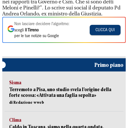
nei rapporti tra Governo e Csm. Che si sono detti
Meloni e Pinelli?". Lo scrive sui social il deputato Pd
Andrea Orlando, ex ministro della Giustizia.
Non lasciare decidere l'algoritmo:
CLICCA QUI
scegli
Il Tirreno
per le tue notizie su Google
Primo piano
Sisma
Terremoto a Pisa, uno studio svela l’origine della
forte scossa: «Attivata una faglia sepolta»
di Redazione wweb
Clima
Caldo in Toscana, siamo nella quarta ondata.