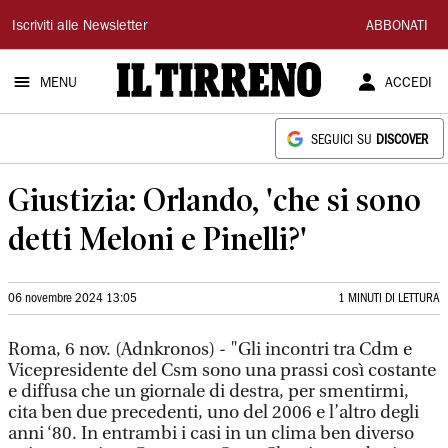
Il
Iscriviti alle Newsletter
ABBONATI
Tirreno
MENU
ACCEDI
SEGUICI SU
DISCOVER
Giustizia: Orlando, 'che si sono
detti Meloni e Pinelli?'
06 novembre 2024 13:05
1 MINUTI DI LETTURA
Roma, 6 nov. (Adnkronos) - "Gli incontri tra Cdm e
Vicepresidente del Csm sono una prassi così costante
e diffusa che un giornale di destra, per smentirmi,
cita ben due precedenti, uno del 2006 e l’altro degli
anni ‘80. In entrambi i casi in un clima ben diverso