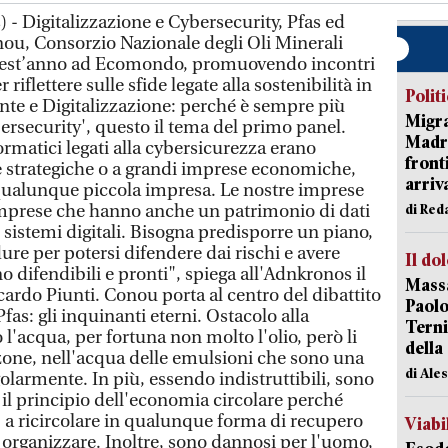
 - Digitalizzazione e Cybersecurity, Pfas ed
nou, Consorzio Nazionale degli Oli Minerali
quest’anno ad Ecomondo, promuovendo incontri
 riflettere sulle sfide legate alla sostenibilità in
Polit
iente e Digitalizzazione: perché è sempre più
Migra
ersecurity', questo il tema del primo panel.
Madri
formatici legati alla cybersicurezza erano
front
re strategiche o a grandi imprese economiche,
arriva
qualunque piccola impresa. Le nostre imprese
imprese che hanno anche un patrimonio di dati
di Red
 sistemi digitali. Bisogna predisporre un piano,
dure per potersi difendere dai rischi e avere
Il do
o difendibili e pronti", spiega all'Adnkronos il
Massa
ardo Piunti. Conou porta al centro del dibattito
Paolo
Pfas: gli inquinanti eterni. Ostacolo alla
Terni
 l'acqua, per fortuna non molto l'olio, però li
della
 zone, nell'acqua delle emulsioni che sono una
di Ale
olarmente. In più, essendo indistruttibili, sono
il principio dell'economia circolare perché
 a ricircolare in qualunque forma di recupero
Viabi
 organizzare. Inoltre, sono dannosi per l'uomo,