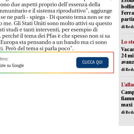
Esodo
cono due aspetti proprio dell'essenza della
bolli
immunitario e il sistema riproduttivo", aggiunge
Ferr
se ne parli - spiega - Di questo tema non se ne
parti
me. Gli Stati Uniti sono molto attivi su questo
di Red
ti studi e tanti interventi, per esempio di
, perché il tema dei Pfas è che spesso non si sa
Lo st
Europa sta pensando a un bando ma ci sono
zzi. Però del tema si parla poco".
Vacan
24 mi
itmo:
avanz
CLICCA QUI
izie su Google
di Red
L’all
Campi
fiamm
maxi 
di Red