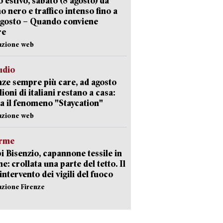
 estivo, sabato (8 agosto) da
no nero e traffico intenso fino a
agosto – Quando conviene
re
azione web
udio
ze sempre più care, ad agosto
lioni di italiani restano a casa:
a il fenomeno "Staycation"
azione web
arme
 Bisenzio, capannone tessile in
e: crollata una parte del tetto. Il
intervento dei vigili del fuoco
azione Firenze