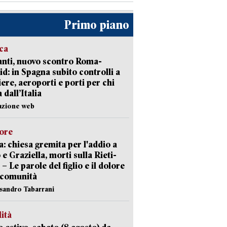
Primo piano
ica
nti, nuovo scontro Roma-
d: in Spagna subito controlli a
iere, aeroporti e porti per chi
 dall’Italia
azione web
lore
: chiesa gremita per l'addio a
 e Graziella, morti sulla Rieti-
 – Le parole del figlio e il dolore
 comunità
ssandro Tabarrani
lità