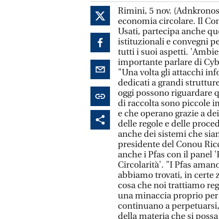
Rimini, 5 nov. (Adnkronos)
economia circolare. Il Co
Usati, partecipa anche 
istituzionali e convegni per
tutti i suoi aspetti. 'Amb
importante parlare di Cyb
"Una volta gli attacchi in
dedicati a grandi struttu
oggi possono riguardare 
di raccolta sono piccole 
e che operano grazie a dei
delle regole e delle proce
anche dei sistemi che sian
presidente del Conou Ricc
anche i Pfas con il panel '
Circolarità'. "I Pfas amano
abbiamo trovati, in certe
cosa che noi trattiamo reg
una minaccia proprio per 
continuano a perpetuarsi,
della materia che si possa