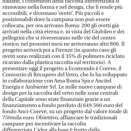
italiane, i contenitori della raccolta differenziata si
rinnovano nella forma e nel design, che li rende più
accessibili, e diventano ‘ovetti’. Più piccoli e
posizionabili dove la campana non può essere
collocata, per ora arrivano Roma: 200 gli ovetti già
arrivati nella città eterna e, in vista del Giubileo e dei
pellegrini che si riverseranno nelle vie del centro
storico, nei prossimi mesi ne arriveranno altri 800. Il
progetto arriverà poi a Firenze (in questo caso gli
ovetti sono realizzati con il 35% di polimero riciclato
ricavato dalla plastica raccolta sul territorio). A
presentare oggi il progetto a Ecomondo è Coreve, il
Consorzio di Recupero del Vetro, che lo ha sviluppato
in collaborazione con Ama Roma Spa e Ancitel
Energia e Ambiente Srl. Le mille nuove campane di
design per la raccolta del vetro nelle zone centrali
della Capitale sono state finanziate grazie a un
finanziamento a fondo perduto di 649.500 euro del
fondo Anci-Coreve, su un progetto dal valore totale di
750mila euro. Obiettivo, affiancare le tradizionali
campane per incentivare la raccolta
differenziata.L’idea alla base è frutto della