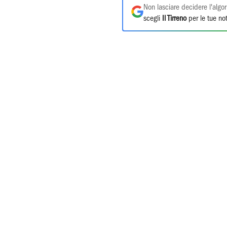
Non lasciare decidere l'algor
scegli
Il Tirreno
per le tue not