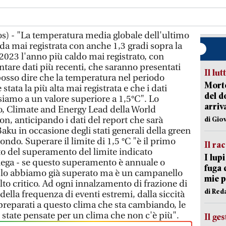
os) - "La temperatura media globale dell'ultimo
lda mai registrata con anche 1,3 gradi sopra la
 2023 l'anno più caldo mai registrato, con
tare dati più recenti, che saranno presentati
Il lut
osso dire che la temperatura nel periodo
Morto
tata la più alta mai registrata e che i dati
del d
siamo a un valore superiore a 1,5°C". Lo
arriv
, Climate and Energy Lead della World
n, anticipando i dati del report che sarà
di Gio
aku in occasione degli stati generali della green
do. Superare il limite di 1,5 °C "è il primo
Il ra
o del superamento del limite indicato
I lup
spiega - se questo superamento è annuale o
fuga 
e lo abbiamo già superato ma è un campanello
mie 
to critico. Ad ogni innalzamento di frazione di
di Red
lla frequenza di eventi estremi, dalla siccità
 preparati a questo clima che sta cambiando, le
 state pensate per un clima che non c'è più".
Il ge