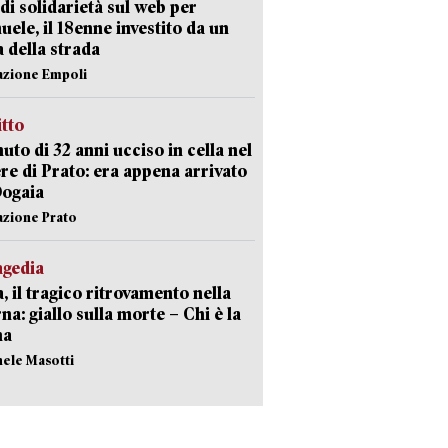
di solidarietà sul web per
ele, il 18enne investito da un
a della strada
azione Empoli
itto
uto di 32 anni ucciso in cella nel
re di Prato: era appena arrivato
Dogaia
azione Prato
agedia
, il tragico ritrovamento nella
rna: giallo sulla morte – Chi è la
ma
hele Masotti