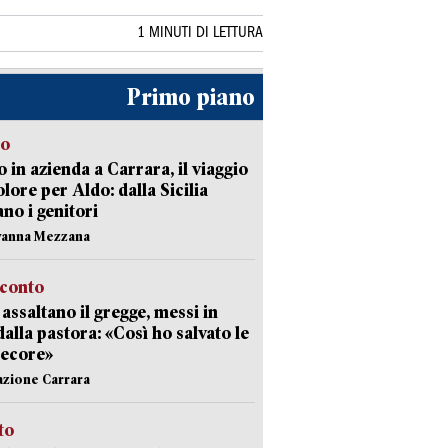
1 MINUTI DI LETTURA
Primo piano
to
 in azienda a Carrara, il viaggio
olore per Aldo: dalla Sicilia
ano i genitori
vanna Mezzana
cconto
i assaltano il gregge, messi in
dalla pastora: «Così ho salvato le
pecore»
azione Carrara
sto