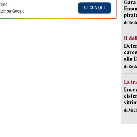
Gara 
itmo:
Emanu
CLICCA QUI
izie su Google
pirat
di Red
Il del
Deten
carce
alla 
di Red
La tr
Lucca
ciste
vitti
di Mic