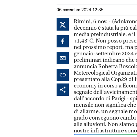
06 novembre 2024 12:35
Rimini, 6 nov. - (Adnkron
decennio è stata la più ca
media preindustriale, e il
+1,43°C. Non posso presen
nel prossimo report, ma p
gennaio-settembre 2024 è s
preliminari indicano che 
annuncia Roberta Boscolo
Metereological Organizatio
presentato alla Cop29 di B
economy in corso a Ecomon
segnale dell'avvicinament
dall'accordo di Parigi - 
mensile non significa ch
di allarme, un segnale mol
grado conseguono cambi de
alle alluvioni. Non siamo
nostre infrastrutture sono