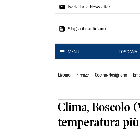
Il
Iscriviti alle Newsletter
Tirreno
Sfoglia il quotidiano
MENU
TOSCANA
Livorno
Firenze
Cecina-Rosignano
Emp
Clima, Boscolo 
temperatura più a