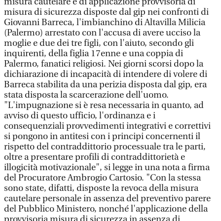
misura cautelare e di applicazione provvisoria di
misura di sicurezza disposte dal gip nei confronti di
Giovanni Barreca, l'imbianchino di Altavilla Milicia
(Palermo) arrestato con l'accusa di avere ucciso la
moglie e due dei tre figli, con l'aiuto, secondo gli
inquirenti, della figlia 17enne e una coppia di
Palermo, fanatici religiosi. Nei giorni scorsi dopo la
dichiarazione di incapacità di intendere di volere di
Barreca stabilita da una perizia disposta dal gip, era
stata disposta la scarcerazione dell'uomo.
"L'impugnazione si è resa necessaria in quanto, ad
avviso di questo ufficio, l'ordinanza e i
consequenziali provvedimenti integrativi e correttivi
si pongono in antitesi con i principi concernenti il
rispetto del contraddittorio processuale tra le parti,
oltre a presentare profili di contraddittorietà e
illogicità motivazionale", si legge in una nota a firma
del Procuratore Ambrogio Cartosio. "Con la stessa
sono state, difatti, disposte la revoca della misura
cautelare personale in assenza del preventivo parere
del Pubblico Ministero, nonché l'applicazione della
provvisoria misura di sicurezza in assenza di