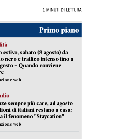
1 MINUTI DI LETTURA
Primo piano
lità
 estivo, sabato (8 agosto) da
no nero e traffico intenso fino a
agosto – Quando conviene
re
azione web
udio
ze sempre più care, ad agosto
lioni di italiani restano a casa:
a il fenomeno "Staycation"
azione web