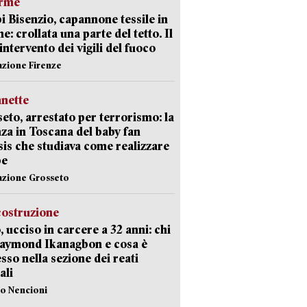
arme
 Bisenzio, capannone tessile in
e: crollata una parte del tetto. Il
intervento dei vigili del fuoco
azione Firenze
nette
eto, arrestato per terrorismo: la
za in Toscana del baby fan
Isis che studiava come realizzare
be
azione Grosseto
costruzione
, ucciso in carcere a 32 anni: chi
Raymond Ikanagbon e cosa è
sso nella sezione dei reati
ali
lo Nencioni