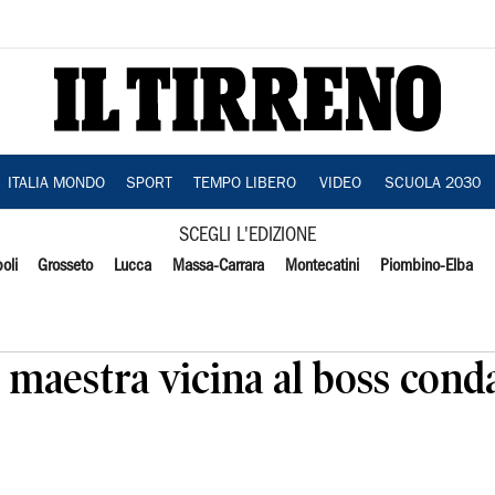
ITALIA MONDO
SPORT
TEMPO LIBERO
VIDEO
SCUOLA 2030
SCEGLI L'EDIZIONE
oli
Grosseto
Lucca
Massa-Carrara
Montecatini
Piombino-Elba
maestra vicina al boss conda