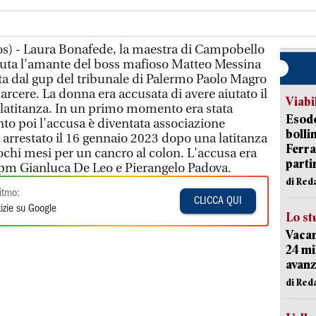
os) - Laura Bonafede, la maestra di Campobello
nuta l'amante del boss mafioso Matteo Messina
a dal gup del tribunale di Palermo Paolo Magro
carcere. La donna era accusata di avere aiutato il
Viabi
latitanza. In un primo momento era stata
Esodo
to poi l'accusa è diventata associazione
bolli
arrestato il 16 gennaio 2023 dopo una latitanza
Ferr
hi mesi per un cancro al colon. L'accusa era
parti
 pm Gianluca De Leo e Pierangelo Padova.
di Red
itmo:
CLICCA QUI
izie su Google
Lo st
Vacan
24 mi
avanz
di Red