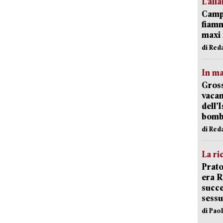
L’all
Campi
fiamm
maxi 
di Red
In ma
Gross
vacan
dell’
bom
di Red
La ri
Prato
era 
succe
sessu
di Pao