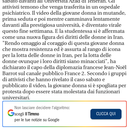
sabato davanti all'Università Azad di Teheran. Gli
attivisti temono che venga trasferita in un ospedale
psichiatrico. Il video della giovane donna in mutande,
prima seduta e poi mentre camminava lentamente
davanti alla prestigiosa università, è diventato virale
questo fine settimana. E la studentessa si è affermata
come una nuova figura dei diritti delle donne in Iran.
"Rendo omaggio al coraggio di questa giovane donna
che mostra resistenza ed è assurta al rango di icona
per la lotta delle donne in Iran, per la lotta delle
donne ovunque i loro diritti siano minacciati", ha
dichiarato il capo della diplomazia francese Jean-Noël
Barrot sul canale pubblico France 2. Secondo i gruppi
di attivisti che hanno rivelato il caso sabato e
pubblicato il video, la giovane donna si è spogliata per
protesta dopo essere stata molestata dai funzionari
universitari.
Non lasciare decidere l'algoritmo:
CLICCA QUI
scegli
Il Tirreno
per le tue notizie su Google