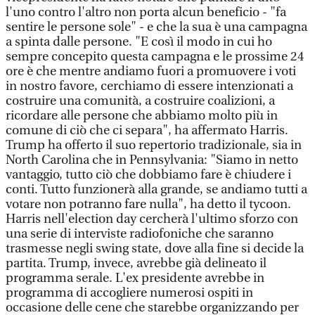
l'uno contro l'altro non porta alcun beneficio - "fa
sentire le persone sole" - e che la sua è una campagna
a spinta dalle persone. "E così il modo in cui ho
sempre concepito questa campagna e le prossime 24
ore è che mentre andiamo fuori a promuovere i voti
in nostro favore, cerchiamo di essere intenzionati a
costruire una comunità, a costruire coalizioni, a
ricordare alle persone che abbiamo molto più in
comune di ciò che ci separa", ha affermato Harris.
Trump ha offerto il suo repertorio tradizionale, sia in
North Carolina che in Pennsylvania: "Siamo in netto
vantaggio, tutto ciò che dobbiamo fare è chiudere i
conti. Tutto funzionerà alla grande, se andiamo tutti a
votare non potranno fare nulla", ha detto il tycoon.
Harris nell'election day cercherà l'ultimo sforzo con
una serie di interviste radiofoniche che saranno
trasmesse negli swing state, dove alla fine si decide la
partita. Trump, invece, avrebbe già delineato il
programma serale. L'ex presidente avrebbe in
programma di accogliere numerosi ospiti in
occasione delle cene che starebbe organizzando per