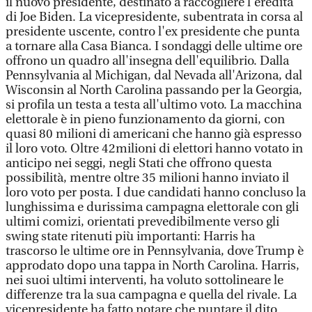
il nuovo presidente, destinato a raccogliere l'eredità
di Joe Biden. La vicepresidente, subentrata in corsa al
presidente uscente, contro l'ex presidente che punta
a tornare alla Casa Bianca. I sondaggi delle ultime ore
offrono un quadro all'insegna dell'equilibrio. Dalla
Pennsylvania al Michigan, dal Nevada all'Arizona, dal
Wisconsin al North Carolina passando per la Georgia,
si profila un testa a testa all'ultimo voto. La macchina
elettorale è in pieno funzionamento da giorni, con
quasi 80 milioni di americani che hanno già espresso
il loro voto. Oltre 42milioni di elettori hanno votato in
anticipo nei seggi, negli Stati che offrono questa
possibilità, mentre oltre 35 milioni hanno inviato il
loro voto per posta. I due candidati hanno concluso la
lunghissima e durissima campagna elettorale con gli
ultimi comizi, orientati prevedibilmente verso gli
swing state ritenuti più importanti: Harris ha
trascorso le ultime ore in Pennsylvania, dove Trump è
approdato dopo una tappa in North Carolina. Harris,
nei suoi ultimi interventi, ha voluto sottolineare le
differenze tra la sua campagna e quella del rivale. La
vicepresidente ha fatto notare che puntare il dito