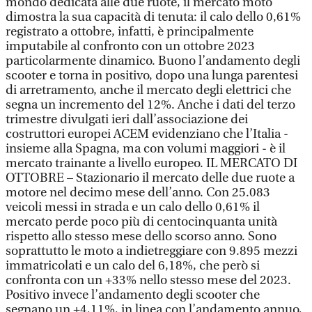
mondo dedicata alle due ruote, il mercato moto
dimostra la sua capacità di tenuta: il calo dello 0,61%
registrato a ottobre, infatti, è principalmente
imputabile al confronto con un ottobre 2023
particolarmente dinamico. Buono l’andamento degli
scooter e torna in positivo, dopo una lunga parentesi
di arretramento, anche il mercato degli elettrici che
segna un incremento del 12%. Anche i dati del terzo
trimestre divulgati ieri dall’associazione dei
costruttori europei ACEM evidenziano che l’Italia -
insieme alla Spagna, ma con volumi maggiori - è il
mercato trainante a livello europeo. IL MERCATO DI
OTTOBRE – Stazionario il mercato delle due ruote a
motore nel decimo mese dell’anno. Con 25.083
veicoli messi in strada e un calo dello 0,61% il
mercato perde poco più di centocinquanta unità
rispetto allo stesso mese dello scorso anno. Sono
soprattutto le moto a indietreggiare con 9.895 mezzi
immatricolati e un calo del 6,18%, che però si
confronta con un +33% nello stesso mese del 2023.
Positivo invece l’andamento degli scooter che
segnano un +4,11%, in linea con l’andamento annuo,