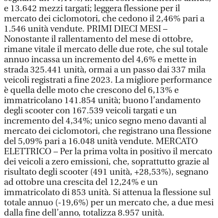
e 13.642 mezzi targati; leggera flessione per il
mercato dei ciclomotori, che cedono il 2,46% pari a
1.546 unità vendute. PRIMI DIECI MESI –
Nonostante il rallentamento del mese di ottobre,
rimane vitale il mercato delle due rote, che sul totale
annuo incassa un incremento del 4,6% e mette in
strada 325.441 unità, ormai a un passo dai 337 mila
veicoli registrati a fine 2023. La migliore performance
è quella delle moto che crescono del 6,13% e
immatricolano 141.854 unità; buono l’andamento
degli scooter con 167.539 veicoli targati e un
incremento del 4,34%; unico segno meno davanti al
mercato dei ciclomotori, che registrano una flessione
del 5,09% pari a 16.048 unità vendute. MERCATO
ELETTRICO – Per la prima volta in positivo il mercato
dei veicoli a zero emissioni, che, soprattutto grazie al
risultato degli scooter (491 unità, +28,53%), segnano
ad ottobre una crescita del 12,24% e un
immatricolato di 853 unità. Si attenua la flessione sul
totale annuo (-19,6%) per un mercato che, a due mesi
dalla fine dell’anno, totalizza 8.957 unità.