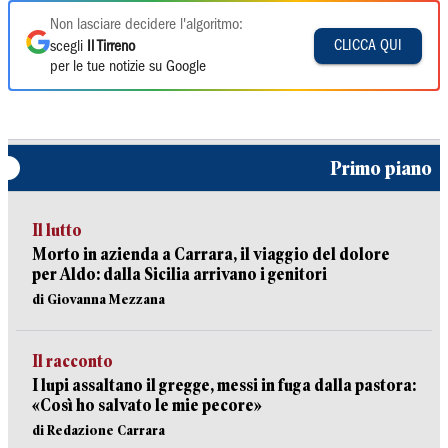
Non lasciare decidere l'algoritmo:
CLICCA QUI
scegli
Il Tirreno
per le tue notizie su Google
Primo piano
Il lutto
Morto in azienda a Carrara, il viaggio del dolore
per Aldo: dalla Sicilia arrivano i genitori
di Giovanna Mezzana
Il racconto
I lupi assaltano il gregge, messi in fuga dalla pastora:
«Così ho salvato le mie pecore»
di Redazione Carrara