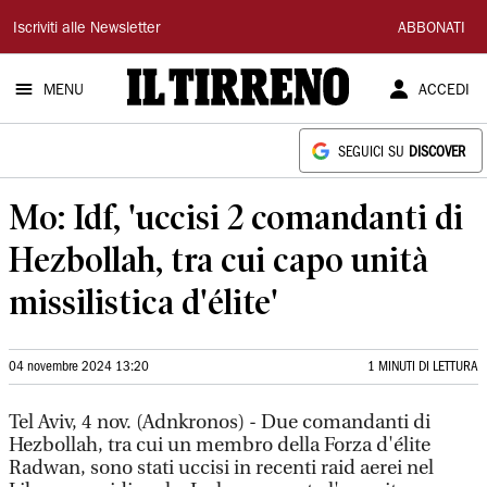
Il
Iscriviti alle Newsletter
ABBONATI
Tirreno
MENU
ACCEDI
SEGUICI SU
DISCOVER
Mo: Idf, 'uccisi 2 comandanti di
Hezbollah, tra cui capo unità
missilistica d'élite'
04 novembre 2024 13:20
1 MINUTI DI LETTURA
Tel Aviv, 4 nov. (Adnkronos) - Due comandanti di
Hezbollah, tra cui un membro della Forza d'élite
Radwan, sono stati uccisi in recenti raid aerei nel