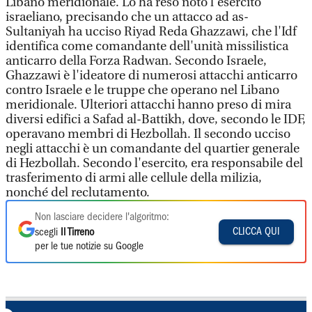
Libano meridionale. Lo ha reso noto l'esercito
israeliano, precisando che un attacco ad as-
Sultaniyah ha ucciso Riyad Reda Ghazzawi, che l'Idf
identifica come comandante dell'unità missilistica
anticarro della Forza Radwan. Secondo Israele,
Ghazzawi è l'ideatore di numerosi attacchi anticarro
contro Israele e le truppe che operano nel Libano
meridionale. Ulteriori attacchi hanno preso di mira
diversi edifici a Safad al-Battikh, dove, secondo le IDF,
operavano membri di Hezbollah. Il secondo ucciso
negli attacchi è un comandante del quartier generale
di Hezbollah. Secondo l'esercito, era responsabile del
trasferimento di armi alle cellule della milizia,
nonché del reclutamento.
Non lasciare decidere l'algoritmo:
CLICCA QUI
scegli
Il Tirreno
per le tue notizie su Google