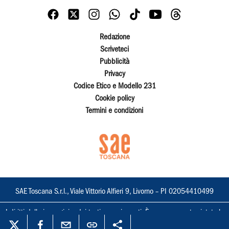
Redazione
Scriveteci
Pubblicità
Privacy
Codice Etico e Modello 231
Cookie policy
Termini e condizioni
SAE Toscana S.r.l., Viale Vittorio Alfieri 9, Livorno – PI 02054410499
I diritti delle immagini e dei testi sono riservati. È espressamente vietata la
loro riproduzione con qualsiasi mezzo e l'adattamento totale o parziale.