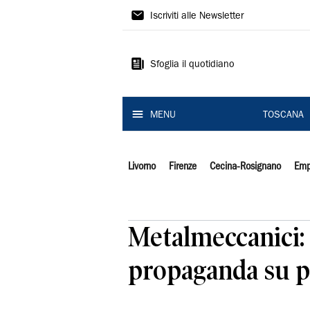
Il
Iscriviti alle Newsletter
Tirreno
Sfoglia il quotidiano
MENU
TOSCANA
Livorno
Firenze
Cecina-Rosignano
Emp
Metalmeccanici: 
propaganda su pel