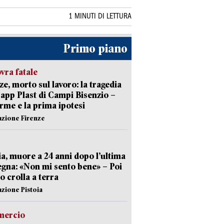
1 MINUTI DI LETTURA
Primo piano
ra fatale
ze, morto sul lavoro: la tragedia
Capp Plast di Campi Bisenzio –
arme e la prima ipotesi
azione Firenze
ia, muore a 24 anni dopo l’ultima
gna: «Non mi sento bene» – Poi
 crolla a terra
azione Pistoia
ercio