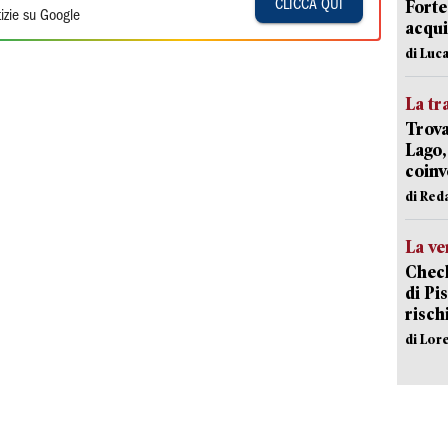
Forte
CLICCA QUI
izie su Google
acqui
di Luca
La tr
Trova
Lago,
coinv
di Red
La ve
Check
di Pis
risch
di Lor