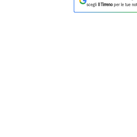
scegli
Il Tirreno
per le tue not