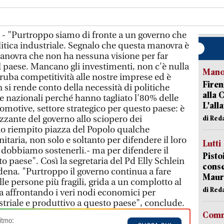
 - "Purtroppo siamo di fronte a un governo che
litica industriale. Segnalo che questa manovra è
anovra che non ha nessuna visione per far
 paese. Mancano gli investimenti, non c'è nulla
Manov
 ruba competitività alle nostre imprese ed è
Firen
si rende conto della necessità di politiche
alla 
rse nazionali perché hanno tagliato l'80% delle
L'all
tomotive, settore strategico per questo paese: è
ezzante del governo allo sciopero dei
di Red
 riempito piazza del Popolo qualche
itaria, non solo e soltanto per difendere il loro
Lutti
o dobbiamo sostenerli.- ma per difendere il
Pisto
to paese". Così la segretaria del Pd Elly Schlein
conse
ena. "Purtroppo il governo continua a fare
Mauro
le persone più fragili, grida a un complotto al
di Red
ta affrontando i veri nodi economici per
striale e produttivo a questo paese", conclude.
Comm
itmo: