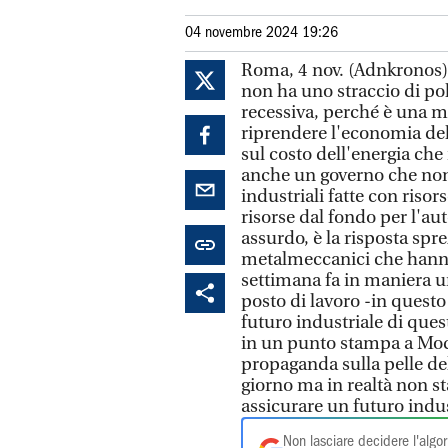
04 novembre 2024 19:26
Roma, 4 nov. (Adnkronos)
non ha uno straccio di po
recessiva, perché è una m
riprendere l'economia del
sul costo dell'energia che
anche un governo che non 
industriali fatte con riso
risorse dal fondo per l'au
assurdo, è la risposta spr
metalmeccanici che hanno
settimana fa in maniera un
posto di lavoro -in quest
futuro industriale di ques
in un punto stampa a Mod
propaganda sulla pelle del
giorno ma in realtà non s
assicurare un futuro indu
Non lasciare decidere l'algor