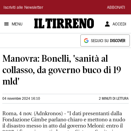
Il
Iscriviti alle Newsletter
ABBONATI
Tirreno
MENU
ACCEDI
SEGUICI SU
DISCOVER
Manovra: Bonelli, 'sanità al
collasso, da governo buco di 19
mld'
04 novembre 2024 16:10
2 MINUTI DI LETTURA
Roma, 4 nov. (Adnkronos) - “I dati presentanti dalla
Fondazione Gimbe parlano chiaro e mettono a nudo
il disastro messo in atto dal governo Meloni: entro il