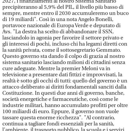
2027, i finanziamenti al nostro Sistema Sanitario
precipiteranno al 5,9% del PIL, il livello più basso di
sempre, mentre entro il 2030 accumuleremo un buco
di 19 miliardi". Così in una nota Angelo Bonelli,
portavoce nazionale di Europa Verde e deputato di
Avs. "La destra ha scelto di abbandonare il SSN,
lasciandolo in agonia per favorire il settore privato e
gli interessi di pochi, incluso chi ha legami diretti con
la sanità privata, come il sottosegretario Gemmato.
Questo governo sta dando il colpo di grazia al nostro
sistema sanitario lasciando milioni di cittadini senza
cure adeguate. Mentre la premier Meloni va in
televisione a presentare dati fittizi e improvvisati, la
realtà è sotto gli occhi di tutti: quello del governo è un
attacco deliberato ai diritti fondamentali sanciti dalla
Costituzione. In questi due anni di governo, banche,
società energetiche e farmaceutiche, così come le
industrie militari, hanno accumulato profitti per oltre
100 miliardi di euro. Eppure, il governo non vuole
tassare questa enorme ricchezza". "Al contrario,
continua a tagliare fondi essenziali per la sanità,
l’ambiente, il trasporto pubblico, la scuola e i servizi