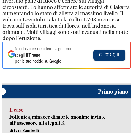
riversato palle di fuoco e cenere sui villaggi
circostanti. Lo hanno affermato le autorità di Giakarta
aumentando lo stato di allerta al massimo livello. Il
vulcano Lewotobi Laki-Laki è alto 1.703 metri e si
trova sull'isola turistica di Flores, nell'Indonesia
orientale. Molti villaggi sono stati evacuati nella notte
dopo l'eruzione.
Non lasciare decidere l'algoritmo:
CLICCA QUI
scegli
Il Tirreno
per le tue notizie su Google
Primo piano
Il caso
Follonica, minacce di morte anonime inviate
all’assessore alla legalità
di Ivan Zambelli