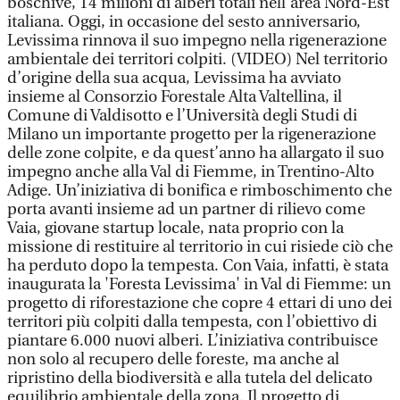
boschive, 14 milioni di alberi totali nell’area Nord-Est
italiana. Oggi, in occasione del sesto anniversario,
Levissima rinnova il suo impegno nella rigenerazione
ambientale dei territori colpiti. (VIDEO) Nel territorio
d’origine della sua acqua, Levissima ha avviato
insieme al Consorzio Forestale Alta Valtellina, il
Comune di Valdisotto e l’Università degli Studi di
Milano un importante progetto per la rigenerazione
delle zone colpite, e da quest’anno ha allargato il suo
impegno anche alla Val di Fiemme, in Trentino-Alto
Adige. Un’iniziativa di bonifica e rimboschimento che
porta avanti insieme ad un partner di rilievo come
Vaia, giovane startup locale, nata proprio con la
missione di restituire al territorio in cui risiede ciò che
ha perduto dopo la tempesta. Con Vaia, infatti, è stata
inaugurata la 'Foresta Levissima' in Val di Fiemme: un
progetto di riforestazione che copre 4 ettari di uno dei
territori più colpiti dalla tempesta, con l’obiettivo di
piantare 6.000 nuovi alberi. L’iniziativa contribuisce
non solo al recupero delle foreste, ma anche al
ripristino della biodiversità e alla tutela del delicato
equilibrio ambientale della zona. Il progetto di