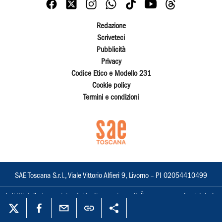
Redazione
Scriveteci
Pubblicità
Privacy
Codice Etico e Modello 231
Cookie policy
Termini e condizioni
SAE Toscana S.r.l., Viale Vittorio Alfieri 9, Livorno – PI 02054410499
I diritti delle immagini e dei testi sono riservati. È espressamente vietata la
loro riproduzione con qualsiasi mezzo e l'adattamento totale o parziale.