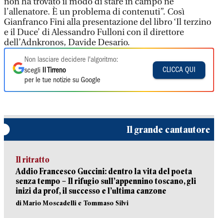
non ha trovato il modo di stare in campo né
l’allenatore. È un problema di contenuti”. Così
Gianfranco Fini alla presentazione del libro ‘Il terzino
e il Duce’ di Alessandro Fulloni con il direttore
dell’Adnkronos, Davide Desario.
Non lasciare decidere l'algoritmo:
CLICCA QUI
scegli
Il Tirreno
per le tue notizie su Google
Il grande cantautore
Il ritratto
Addio Francesco Guccini: dentro la vita del poeta
senza tempo – Il rifugio sull’appennino toscano, gli
inizi da prof, il successo e l’ultima canzone
di Mario Moscadelli e Tommaso Silvi