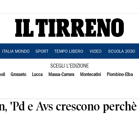
ITALIA MONDO
SPORT
TEMPO LIBERO
VIDEO
SCUOLA 2030
SCEGLI L'EDIZIONE
oli
Grosseto
Lucca
Massa-Carrara
Montecatini
Piombino-Elba
ein, 'Pd e Avs crescono perch