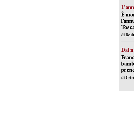
L'an
È mor
l’ann
Tosca
di Red
Dal n
Franc
bambi
pren
di Cri