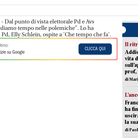
 Dal punto di vista elettorale Pd e Avs
rdiamo tempo nelle polemiche". Lo ha
l Pd, Elly Schlein, ospite a 'Che tempo che fa'.
Il rit
itmo:
CLICCA QUI
Addio
izie su Google
vita 
sull’
prof,
di Mar
L’an
Franc
ha fin
uscir
la su
di Pao