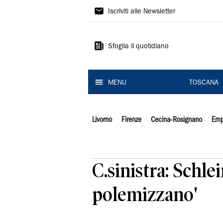
Il
Iscriviti alle Newsletter
Tirreno
Sfoglia il quotidiano
MENU
TOSCANA
Livorno
Firenze
Cecina-Rosignano
Emp
C.sinistra: Schl
polemizzano'