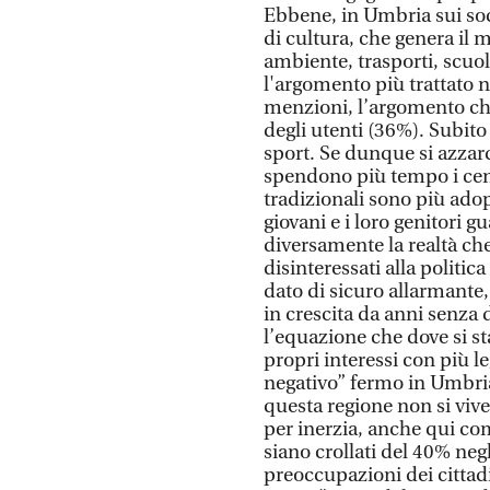
Ebbene, in Umbria sui soci
di cultura, che genera il
ambiente, trasporti, scuol
l'argomento più trattato ne
menzioni, l’argomento ch
degli utenti (36%). Subito
sport. Se dunque si azzar
spendono più tempo i cent
tradizionali sono più adop
giovani e i loro genitori 
diversamente la realtà che
disinteressati alla politic
dato di sicuro allarmante,
in crescita da anni senza d
l’equazione che dove si st
propri interessi con più l
negativo” fermo in Umbria
questa regione non si viv
per inerzia, anche qui co
siano crollati del 40% negl
preoccupazioni dei cittadi