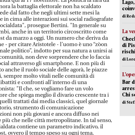
anda qui al 17 novembre. La politica la farà da
Lago,
nora la battaglia elettorale non ha scaldato
coinv
vede dal fatto che negli ultimi sette mesi la
di Red
 in cima alle interazioni sui social radiografate
ocialdata", prosegue Bertini. "In generale su
La ve
cambi, anche in un territorio circoscritto come
ost da marzo a oggi. Un numero che deriva da
Check
he - per citare Aristotele - l’uomo è uno “zòon
di Pis
ale politico”, indotto per sua natura a unirsi ai
risch
 comunità, non deve sorprendere che lo faccia
di Lor
social attraverso gli smartphone. E non più di
o anche il ruolo sociale delle agorà, le piazze
L’ope
ni, sempre molto vitali nelle comunità di
Bar d
battiti e confronti all’interno di una
arrest
nista: "Il che, se vogliamo fare un volo
Chi 
ore che spiega meglio il divario crescente tra i
quelli trattati dai media classici, quel giornale
di Ste
ritorio, strumento di comunicazione
ioni non più giovani e ancora diffuso nei
 più che nelle città metropolitane. In tal senso,
aldata contiene un parametro indicativo, il
t, ovvero il tempo speso su ogni tema.