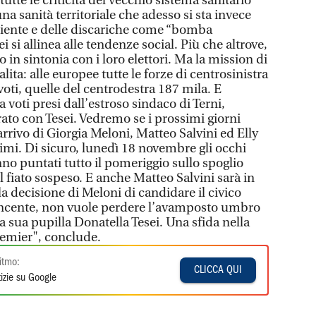
utte le criticità del vecchio sistema sanitario
 sanità territoriale che adesso si sta invece
biente e delle discariche come “bomba
i si allinea alle tendenze social. Più che altrove,
in sintonia con i loro elettori. Ma la mission di
alita: alle europee tutte le forze di centrosinistra
oti, quelle del centrodestra 187 mila. E
voti presi dall’estroso sindaco di Terni,
ato con Tesei. Vedremo se i prossimi giorni
arrivo di Giorgia Meloni, Matteo Salvini ed Elly
imi. Di sicuro, lunedì 18 novembre gli occhi
no puntati tutto il pomeriggio sullo spoglio
 fiato sospeso. E anche Matteo Salvini sarà in
la decisione di Meloni di candidare il civico
vincente, non vuole perdere l’avamposto umbro
la sua pupilla Donatella Tesei. Una sfida nella
remier", conclude.
itmo:
CLICCA QUI
izie su Google