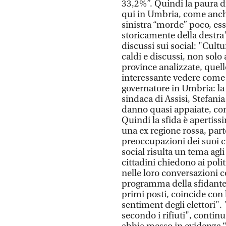
33,2%”. Quindi la paura d
qui in Umbria, come anch
sinistra “morde” poco, ess
storicamente della destra
discussi sui social: "Cultu
caldi e discussi, non solo 
province analizzate, quell
interessante vedere come s
governatore in Umbria: la 
sindaca di Assisi, Stefania 
danno quasi appaiate, con
Quindi la sfida è apertissi
una ex regione rossa, parte
preoccupazioni dei suoi c
social risulta un tema agl
cittadini chiedono ai poli
nelle loro conversazioni con
programma della sfidante 
primi posti, coincide con l
sentiment degli elettori".
secondo i rifiuti", contin