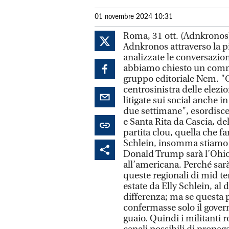
01 novembre 2024 10:31
Roma, 31 ott. (Adnkronos)
Adnkronos attraverso la p
analizzate le conversazion
abbiamo chiesto un commen
gruppo editoriale Nem. "C
centrosinistra delle elezio
litigate sui social anche
due settimane", esordisce 
e Santa Rita da Cascia, del
partita clou, quella che fa
Schlein, insomma stiamo 
Donald Trump sarà l’Ohio e
all’americana. Perché sarà
queste regionali di mid te
estate da Elly Schlein, al 
differenza; ma se questa pa
confermasse solo il govern
guaio. Quindi i militanti r