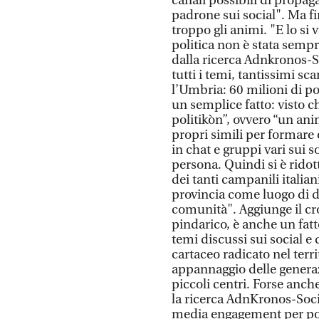
canali possibili di propag
padrone sui social". Ma fi
troppo gli animi. "E lo si 
politica non è stata sempre
dalla ricerca Adnkronos-S
tutti i temi, tantissimi s
l’Umbria: 60 milioni di p
un semplice fatto: visto c
politikòn”, ovvero “un anim
propri simili per formare
in chat e gruppi vari sui 
persona. Quindi si è ridott
dei tanti campanili italia
provincia come luogo di di
comunità". Aggiunge il cro
pindarico, è anche un fatt
temi discussi sui social e 
cartaceo radicato nel ter
appannaggio delle generaz
piccoli centri. Forse anche
la ricerca AdnKronos-Soci
media engagement per pos