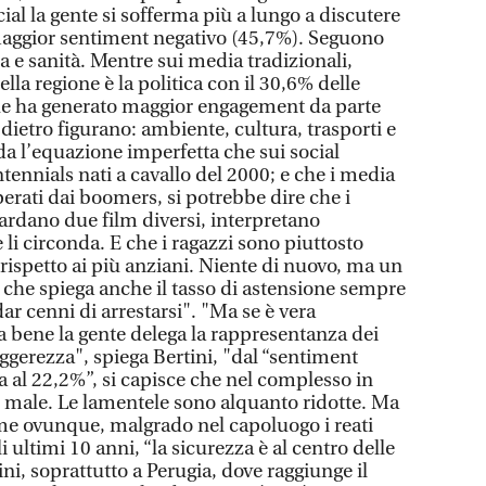
al la gente si sofferma più a lungo a discutere
 maggior sentiment negativo (45,7%). Seguono
a e sanità. Mentre sui media tradizionali,
lla regione è la politica con il 30,6% delle
e ha generato maggior engagement da parte
 dietro figurano: ambiente, cultura, trasporti e
da l’equazione imperfetta che sui social
ennials nati a cavallo del 2000; e che i media
erati dai boomers, si potrebbe dire che i
guardano due film diversi, interpretano
 li circonda. E che i ragazzi sono piuttosto
a rispetto ai più anziani. Niente di nuovo, ma un
 che spiega anche il tasso di astensione sempre
ar cenni di arrestarsi". "Ma se è vera
a bene la gente delega la rappresentanza dei
eggerezza", spiega Bertini, "dal “sentiment
 al 22,2%”, si capisce che nel complesso in
e male. Le lamentele sono alquanto ridotte. Ma
me ovunque, malgrado nel capoluogo i reati
i ultimi 10 anni, “la sicurezza è al centro delle
ni, soprattutto a Perugia, dove raggiunge il