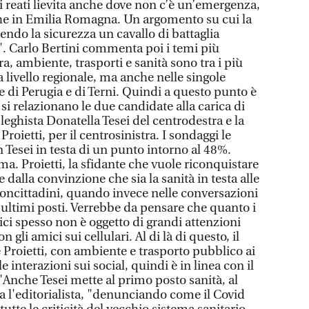
i reati lievita anche dove non c’è un’emergenza,
e in Emilia Romagna. Un argomento su cui la
endo la sicurezza un cavallo di battaglia
". Carlo Bertini commenta poi i temi più
ra, ambiente, trasporti e sanità sono tra i più
a livello regionale, ma anche nelle singole
e di Perugia e di Terni. Quindi a questo punto è
i relazionano le due candidate alla carica di
leghista Donatella Tesei del centrodestra e la
Proietti, per il centrosinistra. I sondaggi le
 Tesei in testa di un punto intorno al 48%.
ma. Proietti, la sfidante che vuole riconquistare
 dalla convinzione che sia la sanità in testa alle
oncittadini, quando invece nelle conversazioni
i ultimi posti. Verrebbe da pensare che quanto i
tici spesso non è oggetto di grandi attenzioni
 gli amici sui cellulari. Al di là di questo, il
Proietti, con ambiente e trasporto pubblico ai
e interazioni sui social, quindi è in linea con il
 "Anche Tesei mette al primo posto sanità, al
ua l'editorialista, "denunciando come il Covid