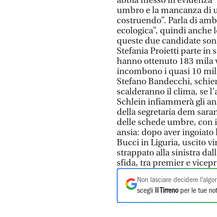
abbia messo in evidenza “t
umbro e la mancanza di una
costruendo”. Parla di am
ecologica”, quindi anche le
queste due candidate sono 
Stefania Proietti parte in s
hanno ottenuto 183 mila v
incombono i quasi 10 mila 
Stefano Bandecchi, schier
scalderanno il clima, se l’
Schlein infiammerà gli an
della segretaria dem saran
delle schede umbre, con il
ansia: dopo aver ingoiato 
Bucci in Liguria, uscito 
strappato alla sinistra dal
sfida, tra premier e vicep
Non lasciare decidere l'algor
scegli
Il Tirreno
per le tue not