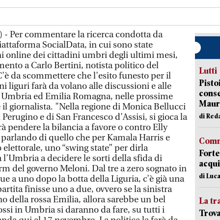
 - Per commentare la ricerca condotta da
iattaforma SocialData, in cui sono state
i online dei cittadini umbri degli ultimi mesi,
to a Carlo Bertini, notista politico del
Lutti
’è da scommettere che l’esito funesto per il
Pisto
ni liguri farà da volano alle discussioni e alle
conse
 in Umbria ed Emilia Romagna, nelle prossime
Mauro
il giornalista. "Nella regione di Monica Bellucci
 Perugino e di San Francesco d’Assisi, si gioca la
di Red
rà pendere la bilancia a favore o contro Elly
parlando di quello che per Kamala Harris e
Comm
lettorale, uno “swing state” per dirla
Forte
 l’Umbria a decidere le sorti della sfida di
acqui
rm del governo Meloni. Dal tre a zero sognato in
di Luca
due a uno dopo la botta della Liguria, c’è già una
rtita finisse uno a due, ovvero se la sinistra
o della rossa Emilia, allora sarebbe un bel
La tr
ossi in Umbria si daranno da fare, su tutti i
Trova