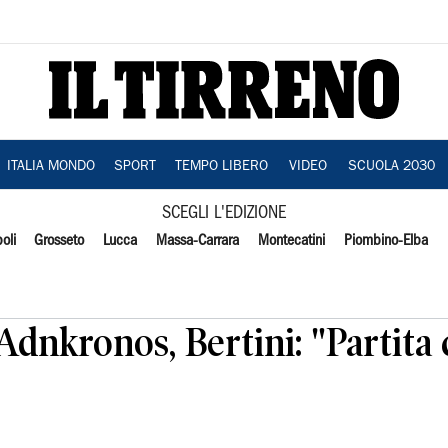
ITALIA MONDO
SPORT
TEMPO LIBERO
VIDEO
SCUOLA 2030
SCEGLI L'EDIZIONE
oli
Grosseto
Lucca
Massa-Carrara
Montecatini
Piombino-Elba
Adnkronos, Bertini: "Partita 