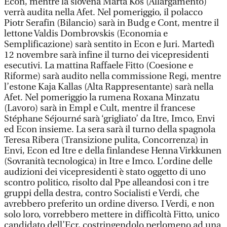
Econ, mentre la slovena Marta Kos (Allargamento)
verrà audita nella Afet. Nel pomeriggio, il polacco
Piotr Serafin (Bilancio) sarà in Budg e Cont, mentre il
lettone Valdis Dombrovskis (Economia e
Semplificazione) sarà sentito in Econ e Juri. Martedì
12 novembre sarà infine il turno dei vicepresidenti
esecutivi. La mattina Raffaele Fitto (Coesione e
Riforme) sarà audito nella commissione Regi, mentre
l’estone Kaja Kallas (Alta Rappresentante) sarà nella
Afet. Nel pomeriggio la rumena Roxana Minzatu
(Lavoro) sarà in Empl e Cult, mentre il francese
Stéphane Séjourné sarà ‘grigliato’ da Itre, Imco, Envi
ed Econ insieme. La sera sarà il turno della spagnola
Teresa Ribera (Transizione pulita, Concorrenza) in
Envi, Econ ed Itre e della finlandese Henna Virkkunen
(Sovranità tecnologica) in Itre e Imco. L’ordine delle
audizioni dei vicepresidenti è stato oggetto di uno
scontro politico, risolto dal Ppe alleandosi con i tre
gruppi della destra, contro Socialisti e Verdi, che
avrebbero preferito un ordine diverso. I Verdi, e non
solo loro, vorrebbero mettere in difficoltà Fitto, unico
candidato dell’Ecr, costringendolo perlomeno ad una