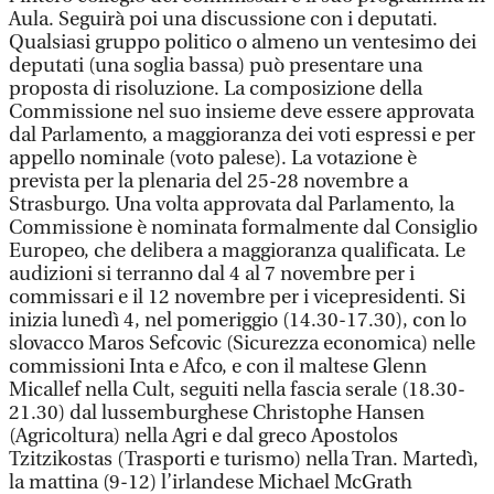
Aula. Seguirà poi una discussione con i deputati.
Qualsiasi gruppo politico o almeno un ventesimo dei
deputati (una soglia bassa) può presentare una
proposta di risoluzione. La composizione della
Commissione nel suo insieme deve essere approvata
dal Parlamento, a maggioranza dei voti espressi e per
appello nominale (voto palese). La votazione è
prevista per la plenaria del 25-28 novembre a
Strasburgo. Una volta approvata dal Parlamento, la
Commissione è nominata formalmente dal Consiglio
Europeo, che delibera a maggioranza qualificata. Le
audizioni si terranno dal 4 al 7 novembre per i
commissari e il 12 novembre per i vicepresidenti. Si
inizia lunedì 4, nel pomeriggio (14.30-17.30), con lo
slovacco Maros Sefcovic (Sicurezza economica) nelle
commissioni Inta e Afco, e con il maltese Glenn
Micallef nella Cult, seguiti nella fascia serale (18.30-
21.30) dal lussemburghese Christophe Hansen
(Agricoltura) nella Agri e dal greco Apostolos
Tzitzikostas (Trasporti e turismo) nella Tran. Martedì,
la mattina (9-12) l’irlandese Michael McGrath