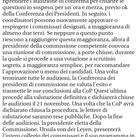
riprendere l'audizione di conferma per chiarire le
questioni in sospeso, per un'ora e mezza, previo ok
della Conferenza dei Presidenti. In seguito, i
coordinatori possono nuovamente approvare o
respingere i commissari designati, a maggioranza di
almeno due terzi. Se neppure a questo punto
riescono a raggiungere questa maggioranza, allora il
presidente della commissione competente convoca
una riunione di commissione, a porte chiuse, durante
la quale si procede a una votazione a scrutinio
segreto, a maggioranza semplice, per raccomandare
l'approvazione o meno dei candidati. Una volta
terminate tutte le audizioni, la Conferenza dei
presidenti di commissione ne valuta l'esito e
trasmette le sue conclusioni alla CoP. Quest'ultima
procede alla valutazione definitiva e dichiarerà chiuse
le audizioni il 21 novembre. Una volta che la CoP avrà
dichiarato chiusa la procedura, le lettere di
valutazione saranno rese pubbliche. Dopo la fine
delle audizioni, la presidente eletta della
Commissione, Ursula von der Leyen, presenterà
l'intero collegio dei commissari e il suo programma in