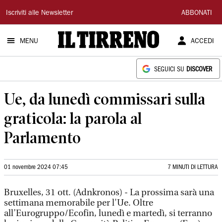
Il
Iscriviti alle Newsletter
ABBONATI
Tirreno
MENU
ACCEDI
SEGUICI SU
DISCOVER
Ue, da lunedì commissari sulla
graticola: la parola al
Parlamento
01 novembre 2024 07:45
7 MINUTI DI LETTURA
Bruxelles, 31 ott. (Adnkronos) - La prossima sarà una
settimana memorabile per l'Ue. Oltre
all’Eurogruppo/Ecofin, lunedì e martedì, si terranno