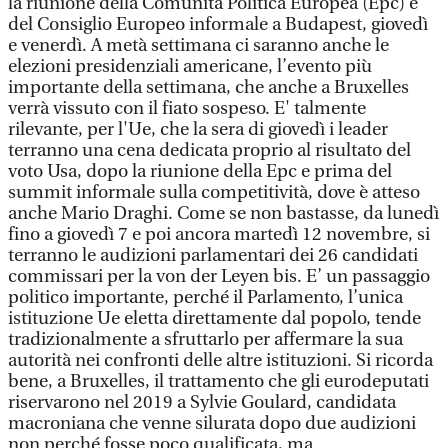
la riunione della Comunità Politica Europea (Epc) e
del Consiglio Europeo informale a Budapest, giovedì
e venerdì. A metà settimana ci saranno anche le
elezioni presidenziali americane, l’evento più
importante della settimana, che anche a Bruxelles
verrà vissuto con il fiato sospeso. E' talmente
rilevante, per l'Ue, che la sera di giovedì i leader
terranno una cena dedicata proprio al risultato del
voto Usa, dopo la riunione della Epc e prima del
summit informale sulla competitività, dove è atteso
anche Mario Draghi. Come se non bastasse, da lunedì
fino a giovedì 7 e poi ancora martedì 12 novembre, si
terranno le audizioni parlamentari dei 26 candidati
commissari per la von der Leyen bis. E’ un passaggio
politico importante, perché il Parlamento, l’unica
istituzione Ue eletta direttamente dal popolo, tende
tradizionalmente a sfruttarlo per affermare la sua
autorità nei confronti delle altre istituzioni. Si ricorda
bene, a Bruxelles, il trattamento che gli eurodeputati
riservarono nel 2019 a Sylvie Goulard, candidata
macroniana che venne silurata dopo due audizioni
non perché fosse poco qualificata, ma