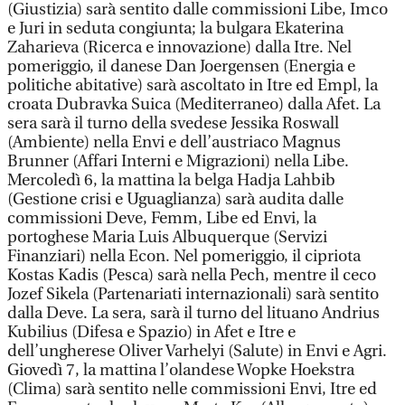
(Giustizia) sarà sentito dalle commissioni Libe, Imco
e Juri in seduta congiunta; la bulgara Ekaterina
Zaharieva (Ricerca e innovazione) dalla Itre. Nel
pomeriggio, il danese Dan Joergensen (Energia e
politiche abitative) sarà ascoltato in Itre ed Empl, la
croata Dubravka Suica (Mediterraneo) dalla Afet. La
sera sarà il turno della svedese Jessika Roswall
(Ambiente) nella Envi e dell’austriaco Magnus
Brunner (Affari Interni e Migrazioni) nella Libe.
Mercoledì 6, la mattina la belga Hadja Lahbib
(Gestione crisi e Uguaglianza) sarà audita dalle
commissioni Deve, Femm, Libe ed Envi, la
portoghese Maria Luis Albuquerque (Servizi
Finanziari) nella Econ. Nel pomeriggio, il cipriota
Kostas Kadis (Pesca) sarà nella Pech, mentre il ceco
Jozef Sikela (Partenariati internazionali) sarà sentito
dalla Deve. La sera, sarà il turno del lituano Andrius
Kubilius (Difesa e Spazio) in Afet e Itre e
dell’ungherese Oliver Varhelyi (Salute) in Envi e Agri.
Giovedì 7, la mattina l’olandese Wopke Hoekstra
(Clima) sarà sentito nelle commissioni Envi, Itre ed