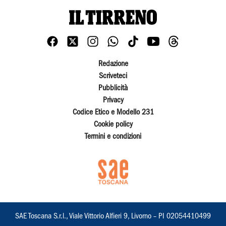
Redazione
Scriveteci
Pubblicità
Privacy
Codice Etico e Modello 231
Cookie policy
Termini e condizioni
SAE Toscana S.r.l., Viale Vittorio Alfieri 9, Livorno – PI 02054410499