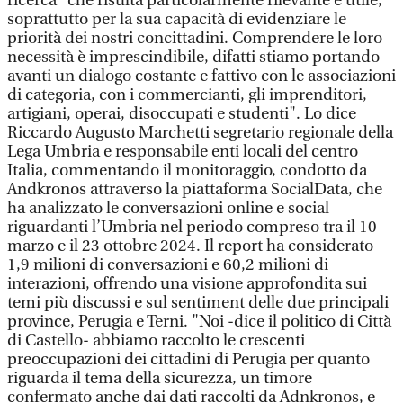
ricerca "che risulta particolarmente rilevante e utile,
soprattutto per la sua capacità di evidenziare le
priorità dei nostri concittadini. Comprendere le loro
necessità è imprescindibile, difatti stiamo portando
avanti un dialogo costante e fattivo con le associazioni
di categoria, con i commercianti, gli imprenditori,
artigiani, operai, disoccupati e studenti". Lo dice
Riccardo Augusto Marchetti segretario regionale della
Lega Umbria e responsabile enti locali del centro
Italia, commentando il monitoraggio, condotto da
Andkronos attraverso la piattaforma SocialData, che
ha analizzato le conversazioni online e social
riguardanti l’Umbria nel periodo compreso tra il 10
marzo e il 23 ottobre 2024. Il report ha considerato
1,9 milioni di conversazioni e 60,2 milioni di
interazioni, offrendo una visione approfondita sui
temi più discussi e sul sentiment delle due principali
province, Perugia e Terni. "Noi -dice il politico di Città
di Castello- abbiamo raccolto le crescenti
preoccupazioni dei cittadini di Perugia per quanto
riguarda il tema della sicurezza, un timore
confermato anche dai dati raccolti da Adnkronos, e