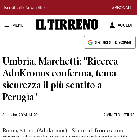
Il
Iscriviti alle Newsletter
ABBONATI
Tirreno
MENU
ACCEDI
SEGUICI SU
DISCOVER
Umbria, Marchetti: "Ricerca
AdnKronos conferma, tema
sicurezza il più sentito a
Perugia"
31 ottobre 2024 14:20
2 MINUTI DI LETTURA
Roma, 31 ott. (Adnkronos) - Siamo di fronte a una