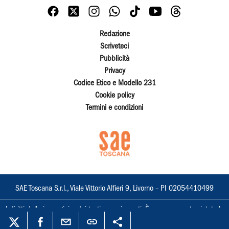
Redazione
Scriveteci
Pubblicità
Privacy
Codice Etico e Modello 231
Cookie policy
Termini e condizioni
SAE Toscana S.r.l., Viale Vittorio Alfieri 9, Livorno – PI 02054410499
I diritti delle immagini e dei testi sono riservati. È espressamente vietata la
loro riproduzione con qualsiasi mezzo e l'adattamento totale o parziale.