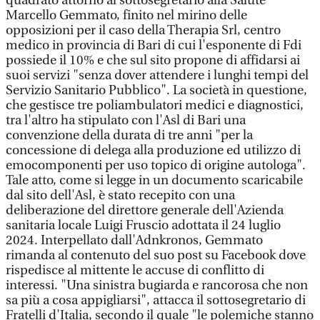
quadrato attorno al sottosegretario alla Salute
Marcello Gemmato, finito nel mirino delle
opposizioni per il caso della Therapia Srl, centro
medico in provincia di Bari di cui l'esponente di Fdi
possiede il 10% e che sul sito propone di affidarsi ai
suoi servizi "senza dover attendere i lunghi tempi del
Servizio Sanitario Pubblico". La società in questione,
che gestisce tre poliambulatori medici e diagnostici,
tra l'altro ha stipulato con l'Asl di Bari una
convenzione della durata di tre anni "per la
concessione di delega alla produzione ed utilizzo di
emocomponenti per uso topico di origine autologa".
Tale atto, come si legge in un documento scaricabile
dal sito dell'Asl, è stato recepito con una
deliberazione del direttore generale dell'Azienda
sanitaria locale Luigi Fruscio adottata il 24 luglio
2024. Interpellato dall'Adnkronos, Gemmato
rimanda al contenuto del suo post su Facebook dove
rispedisce al mittente le accuse di conflitto di
interessi. "Una sinistra bugiarda e rancorosa che non
sa più a cosa appigliarsi", attacca il sottosegretario di
Fratelli d'Italia, secondo il quale "le polemiche stanno