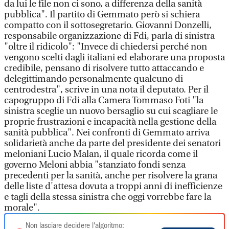
da lui le file non ci sono, a differenza della sanità
pubblica". Il partito di Gemmato però si schiera
compatto con il sottosegretario. Giovanni Donzelli,
responsabile organizzazione di Fdi, parla di sinistra
"oltre il ridicolo": "Invece di chiedersi perché non
vengono scelti dagli italiani ed elaborare una proposta
credibile, pensano di risolvere tutto attaccando e
delegittimando personalmente qualcuno di
centrodestra", scrive in una nota il deputato. Per il
capogruppo di Fdi alla Camera Tommaso Foti "la
sinistra sceglie un nuovo bersaglio su cui scagliare le
proprie frustrazioni e incapacità nella gestione della
sanità pubblica". Nei confronti di Gemmato arriva
solidarietà anche da parte del presidente dei senatori
meloniani Lucio Malan, il quale ricorda come il
governo Meloni abbia "stanziato fondi senza
precedenti per la sanità, anche per risolvere la grana
delle liste d'attesa dovuta a troppi anni di inefficienze
e tagli della stessa sinistra che oggi vorrebbe fare la
morale".
Non lasciare decidere l'algoritmo: