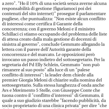
a zero". "Ho il 10% di una società senza averne alcuna
responsabilità di gestione (figuriamoci poi dei
contenuti del sito internet)" prosegue il parlamentare
pugliese, che puntualizza: "Non esiste alcun conflitto
di interessi come certifica il Garante della
concorrenza; con il governo Meloni e il ministro
Schillaci ci stiamo occupando del problema delle liste
di attesa creato dalla mala gestione di decenni di
sinistra al governo", conclude Gemmato allegando la
lettera con il parere dell'Autorità garante della
concorrenza e del marcato. Le opposizioni però
invocano un passo indietro del sottosegretario. Per la
segretaria del Pd Elly Schlein, Gemmato "non può
rimanere al suo posto" alla luce di un "palese
conflitto di interessi": la leader dem chiede alla
premier Giorgia Meloni di chiarire sulla nomina del
sottosegretario. Sulla stessa lunghezza d'onda anche
Avs e Movimento 5 Stelle, con Giuseppe Conte che
tuona contro il "conflitto d'interessi" di Gemmato, il
quale a suo giudizio starebbe "facendo pubblicità, da
socio proprietario di una clinica privata" per dire "che