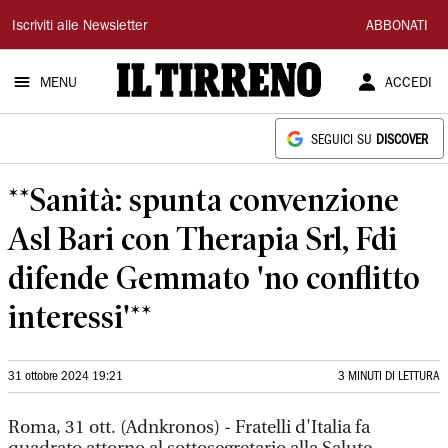
Il
Iscriviti alle Newsletter
ABBONATI
Tirreno
MENU
ACCEDI
SEGUICI SU
DISCOVER
**Sanità: spunta convenzione
Asl Bari con Therapia Srl, Fdi
difende Gemmato 'no conflitto
interessi'**
31 ottobre 2024 19:21
3 MINUTI DI LETTURA
Roma, 31 ott. (Adnkronos) - Fratelli d'Italia fa