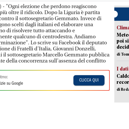
) - "Ogni elezione che perdono reagiscono
ù oltre il ridicolo. Dopo la Liguria è partita
contro il sottosegretario Gemmato. Invece di
no scelti dagli italiani ed elaborare una
Clima
o di risolvere tutto attaccando e
Meteo
mente qualcuno di centrodestra. Andiamo
poi s
erminazione". Lo scrive su Facebook il deputato
decid
one di Fratelli d'Italia, Giovanni Donzelli,
ui il sottosegretario Marcello Gemmato pubblica
di Tom
nte della concorrenza sull’assenza del conflitto
I dati
Caldo
itmo:
CLICCA QUI
recor
izie su Google
di Red