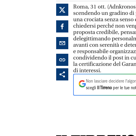
Roma, 31 ott. (Adnkronos
scendendo un gradino di pi
una crociata senza senso 
chiedersi perché non vengo
proposta credibile, pensan
delegittimando personal
avanti con serenità e det
e responsabile organizzazi
condividendo il post in c
la certificazione del Gara
di interessi.
Non lasciare decidere l'algor
scegli
Il Tirreno
per le tue not