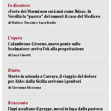
Fa discutere
«Forte dei Marmi non sarà mai come Ibiza». In
Versilia la “guerra” dei rumori: il caso del Mediceo
di Matteo Tuccini e Luca Basile
L'opera
Calambrone-Livorno, nuovo ponte sullo
Scolmatore: arriva l’ok alla progettazione
di Luca Cinotti
Il lutto
Morto in azienda a Carrara, il viaggio del dolore
per Aldo: dalla Sicilia arrivano i genitori
di Giovanna Mezzana
Il racconto
I lupi assaltano il gregge, messi in fuga dalla pastora: