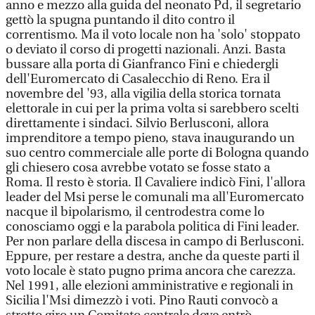
anno e mezzo alla guida del neonato Pd, il segretario
gettò la spugna puntando il dito contro il
correntismo. Ma il voto locale non ha 'solo' stoppato
o deviato il corso di progetti nazionali. Anzi. Basta
bussare alla porta di Gianfranco Fini e chiedergli
dell'Euromercato di Casalecchio di Reno. Era il
novembre del '93, alla vigilia della storica tornata
elettorale in cui per la prima volta si sarebbero scelti
direttamente i sindaci. Silvio Berlusconi, allora
imprenditore a tempo pieno, stava inaugurando un
suo centro commerciale alle porte di Bologna quando
gli chiesero cosa avrebbe votato se fosse stato a
Roma. Il resto è storia. Il Cavaliere indicò Fini, l'allora
leader del Msi perse le comunali ma all'Euromercato
nacque il bipolarismo, il centrodestra come lo
conosciamo oggi e la parabola politica di Fini leader.
Per non parlare della discesa in campo di Berlusconi.
Eppure, per restare a destra, anche da queste parti il
voto locale è stato pugno prima ancora che carezza.
Nel 1991, alle elezioni amministrative e regionali in
Sicilia l'Msi dimezzò i voti. Pino Rauti convocò a