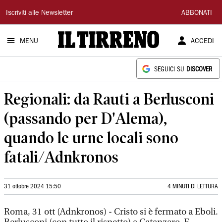
Il
Iscriviti alle Newsletter
ABBONATI
Tirreno
MENU
ACCEDI
SEGUICI SU
DISCOVER
Regionali: da Rauti a Berlusconi
(passando per D'Alema),
quando le urne locali sono
fatali/Adnkronos
31 ottobre 2024 15:50
4 MINUTI DI LETTURA
Roma, 31 ott (Adnkronos) - Cristo si è fermato a Eboli.