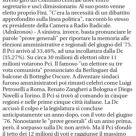
stretto giro un Comitato centrale dove entrò
segretario e uscì dimissionario. Al suo posto venne
eletto proprio Fini. "C'era la necessità di un dibattito
approfondito sulla linea politica", raccontò lo stesso
ex presidente della Camera a Radio Radicale.
(Adnkronos) - A sinistra, invece, basta pronunciare le
parole "prove generali" per riportare la memoria alle
elezioni amministrative e regionali del giugno del '75.
Il Pci arrivò al 33,46%, ad una incollatura dalla Dc
(35,27%). Su circa 30 milioni di elettori oltre 11
milioni votarono Pci. Il famoso "un elettore su tre
vota comunista" pronunciato da Berlinguer dal
balcone di Botteghe Oscure. A diventare sindaci
furono amministratori poi rimasti celebri come Luigi
Petroselli a Roma, Renato Zangheri a Bologna e Diego
Novelli a Torino. Il Pci si trovò al comando in cinque
regioni e nelle prime cinque città italiane. La Dc
accusò il colpo e la legislatura si concluse
anticipatamente un anno dopo, con il voto del giugno
'76. Nonostante le "prove generali" di un anno prima,
però, il sorpasso sulla Dc non arrivò. Ma il Pci sfondò
il tetto dei 12 milioni di voti e raggiunse il massimo