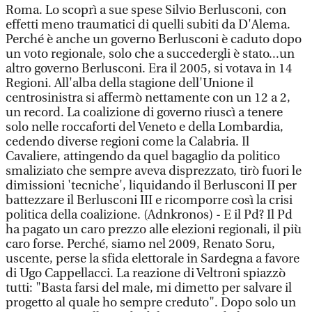
Roma. Lo scoprì a sue spese Silvio Berlusconi, con
effetti meno traumatici di quelli subiti da D'Alema.
Perché è anche un governo Berlusconi è caduto dopo
un voto regionale, solo che a succedergli è stato...un
altro governo Berlusconi. Era il 2005, si votava in 14
Regioni. All'alba della stagione dell'Unione il
centrosinistra si affermò nettamente con un 12 a 2,
un record. La coalizione di governo riuscì a tenere
solo nelle roccaforti del Veneto e della Lombardia,
cedendo diverse regioni come la Calabria. Il
Cavaliere, attingendo da quel bagaglio da politico
smaliziato che sempre aveva disprezzato, tirò fuori le
dimissioni 'tecniche', liquidando il Berlusconi II per
battezzare il Berlusconi III e ricomporre così la crisi
politica della coalizione. (Adnkronos) - E il Pd? Il Pd
ha pagato un caro prezzo alle elezioni regionali, il più
caro forse. Perché, siamo nel 2009, Renato Soru,
uscente, perse la sfida elettorale in Sardegna a favore
di Ugo Cappellacci. La reazione di Veltroni spiazzò
tutti: "Basta farsi del male, mi dimetto per salvare il
progetto al quale ho sempre creduto". Dopo solo un