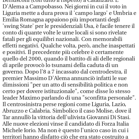
Berlusconi (con tutto il rispetto) a Catanzaro. E
D'Alema a Campobasso. Nei giorni in cui il voto in
Liguria mette a dura prova il 'campo largo' e Umbria e
Emilia Romagna appaiono più importanti degli
'swing State' per le presidenziali Usa, è facile tenere il
conto di quante volte le urne locali si sono rivelate
fatali per gli equilibri nazionali. Con memorabili
effetti negativi. Qualche volta, però, anche inaspettati
e positivi. Il precedente più celebre è certamente
quello del 2000, quando il battito di ali delle regionali
di aprile provocò lo tsunami della caduta di un
governo. Dopo l'8 a 7 incassato dal centrodestra, il
premier Massimo D'Alema annunciò infatti le sue
dimissioni "per un atto di sensibilità politica e non
certo per dovere istituzionale", come disse lo stesso
leader Maximo parlando di una "sconfitta personale".
Il centrosinistra perse regioni come Liguria, Lazio,
Abruzzo e Calabria. Simbolico il caso Molise, dove il
Tar annullò la vittoria dell'ulivista Giovanni Di Stasi.
Alle nuove elezioni vinse il candidato di Forza Italia
Michele Iorio. Ma non è questo l'unico caso in cui i
territori hanno disfatto ciò che era stato costruito a