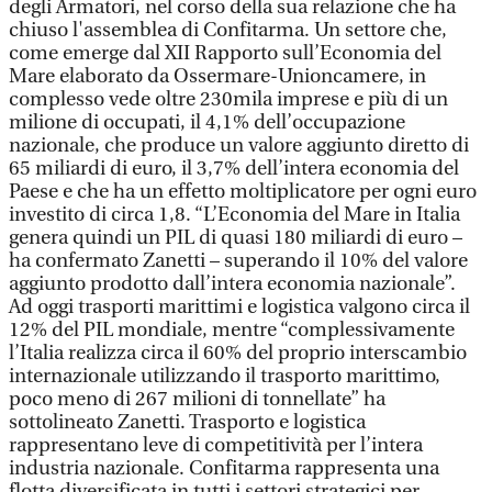
degli Armatori, nel corso della sua relazione che ha
chiuso l'assemblea di Confitarma. Un settore che,
come emerge dal XII Rapporto sull’Economia del
Mare elaborato da Ossermare-Unioncamere, in
complesso vede oltre 230mila imprese e più di un
milione di occupati, il 4,1% dell’occupazione
nazionale, che produce un valore aggiunto diretto di
65 miliardi di euro, il 3,7% dell’intera economia del
Paese e che ha un effetto moltiplicatore per ogni euro
investito di circa 1,8. “L’Economia del Mare in Italia
genera quindi un PIL di quasi 180 miliardi di euro –
ha confermato Zanetti – superando il 10% del valore
aggiunto prodotto dall’intera economia nazionale”.
Ad oggi trasporti marittimi e logistica valgono circa il
12% del PIL mondiale, mentre “complessivamente
l’Italia realizza circa il 60% del proprio interscambio
internazionale utilizzando il trasporto marittimo,
poco meno di 267 milioni di tonnellate” ha
sottolineato Zanetti. Trasporto e logistica
rappresentano leve di competitività per l’intera
industria nazionale. Confitarma rappresenta una
flotta diversificata in tutti i settori strategici per