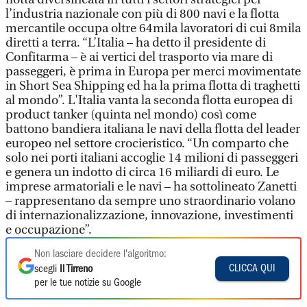
l’industria nazionale con più di 800 navi e la flotta
mercantile occupa oltre 64mila lavoratori di cui 8mila
diretti a terra. “L’Italia – ha detto il presidente di
Confitarma – è ai vertici del trasporto via mare di
passeggeri, è prima in Europa per merci movimentate
in Short Sea Shipping ed ha la prima flotta di traghetti
al mondo”. L'Italia vanta la seconda flotta europea di
product tanker (quinta nel mondo) così come
battono bandiera italiana le navi della flotta del leader
europeo nel settore crocieristico. “Un comparto che
solo nei porti italiani accoglie 14 milioni di passeggeri
e genera un indotto di circa 16 miliardi di euro. Le
imprese armatoriali e le navi – ha sottolineato Zanetti
– rappresentano da sempre uno straordinario volano
di internazionalizzazione, innovazione, investimenti
e occupazione”.
Non lasciare decidere l'algoritmo:
CLICCA QUI
scegli
Il Tirreno
per le tue notizie su Google