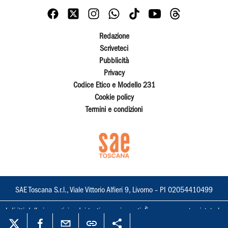
Redazione
Scriveteci
Pubblicità
Privacy
Codice Etico e Modello 231
Cookie policy
Termini e condizioni
SAE Toscana S.r.l., Viale Vittorio Alfieri 9, Livorno – PI 02054410499
I diritti delle immagini e dei testi sono riservati. È espressamente vietata la
loro riproduzione con qualsiasi mezzo e l'adattamento totale o parziale.