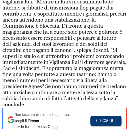
Vigilanza Rai. "Mentre in Rai si consumano lotte
interne, si dibatte di trasmissioni flop pagate dai
contribuenti, e soprattutto mentre i giornalisti precari
ancora attendono una stabilizzazione, la
Commissione è bloccata. Di fronte a questa
maggioranza che ha a cuore solo potere e poltrone è
necessario essere responsabili e pensare al futuro
dell’azienda, dei suoi lavoratori e dei soldi dei
cittadini che pagano il canone", spiega Boschi. "Si
superi lo stallo e si affrontino i problemi convocando
immediatamente in Vigilanza Rai il direttore generale,
l’ad e i sindacati. E soprattutto la maggioranza metta
fine una volta per tutte a questo teatrino: hanno o
meno i numeri per il necessario via libera alla
presidente Agnes? Se non hanno i numeri ne predano
atto anziché continuare a mettere la testa sotto la
sabbia, bloccando di fatto l’attività della vigilanza”,
conclude.
Non lasciare decidere l'algoritmo:
CLICCA QUI
scegli
Il Tirreno
per le tue notizie su Google