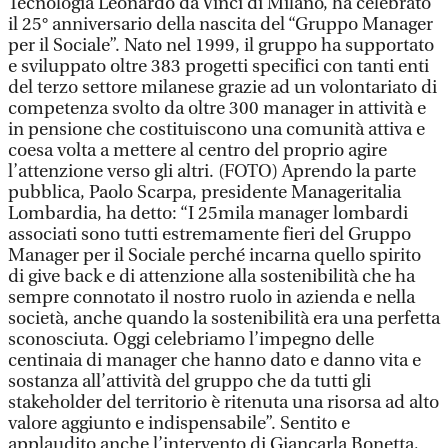
Tecnologia Leonardo da Vinci di Milano, ha celebrato
il 25° anniversario della nascita del “Gruppo Manager
per il Sociale”. Nato nel 1999, il gruppo ha supportato
e sviluppato oltre 383 progetti specifici con tanti enti
del terzo settore milanese grazie ad un volontariato di
competenza svolto da oltre 300 manager in attività e
in pensione che costituiscono una comunità attiva e
coesa volta a mettere al centro del proprio agire
l’attenzione verso gli altri. (FOTO) Aprendo la parte
pubblica, Paolo Scarpa, presidente Manageritalia
Lombardia, ha detto: “I 25mila manager lombardi
associati sono tutti estremamente fieri del Gruppo
Manager per il Sociale perché incarna quello spirito
di give back e di attenzione alla sostenibilità che ha
sempre connotato il nostro ruolo in azienda e nella
società, anche quando la sostenibilità era una perfetta
sconosciuta. Oggi celebriamo l’impegno delle
centinaia di manager che hanno dato e danno vita e
sostanza all’attività del gruppo che da tutti gli
stakeholder del territorio è ritenuta una risorsa ad alto
valore aggiunto e indispensabile”. Sentito e
applaudito anche l’intervento di Giancarla Bonetta,