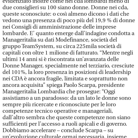
evidenziato inoltre come nei cda lombardi meno di
due consiglieri su 100 siano donne. Donne nei cda,
queste sconosciute: o così almeno dicono i dati che
vedono una presenza di poco più del 19,9 % di donne
nei Consigli di amministrazione delle imprese
lombarde. E’ quanto emerge dall’indagine condotta a
Manageritalia su dati Modefinance, società del
gruppo TeamSystem, su circa 225mila società di
capitali con oltre 1 milione di fatturato. “Mentre negli
ultimi 14 anni si è riscontrata un’avanzata delle
Donne Manager, specialmente nel terziario, cresciute
del 101%, la loro presenza in posizioni di leadership
nei CDA è ancora fragile, limitata e soprattutto non
ancora acquisita” spiega Paolo Scarpa, presidente
Manageritalia Lombardia che prosegue: “Oggi
assistiamo a un paradosso: da un lato le donne sono
sempre più ricercate e riconosciute per le loro
competenze tecnico operative e manageriali,
dall’altro sembra che queste competenze non siano
sufficienti per l’accesso a ruoli apicali e di governo.
Dobbiamo accelerare – conclude Scarpa – su
un’evoluzione culturale ormai necessaria, insieme