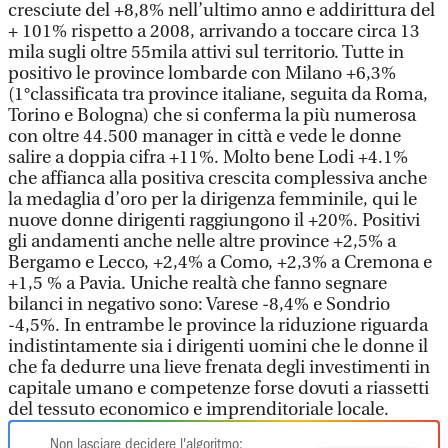
cresciute del +8,8% nell’ultimo anno e addirittura del
+ 101% rispetto a 2008, arrivando a toccare circa 13
mila sugli oltre 55mila attivi sul territorio. Tutte in
positivo le province lombarde con Milano +6,3%
(1°classificata tra province italiane, seguita da Roma,
Torino e Bologna) che si conferma la più numerosa
con oltre 44.500 manager in città e vede le donne
salire a doppia cifra +11%. Molto bene Lodi +4.1%
che affianca alla positiva crescita complessiva anche
la medaglia d’oro per la dirigenza femminile, qui le
nuove donne dirigenti raggiungono il +20%. Positivi
gli andamenti anche nelle altre province +2,5% a
Bergamo e Lecco, +2,4% a Como, +2,3% a Cremona e
+1,5 % a Pavia. Uniche realtà che fanno segnare
bilanci in negativo sono: Varese -8,4% e Sondrio
-4,5%. In entrambe le province la riduzione riguarda
indistintamente sia i dirigenti uomini che le donne il
che fa dedurre una lieve frenata degli investimenti in
capitale umano e competenze forse dovuti a riassetti
del tessuto economico e imprenditoriale locale.
Non lasciare decidere l'algoritmo: