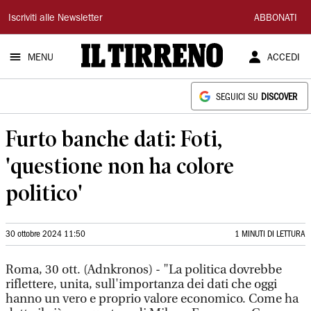
Il
Iscriviti alle Newsletter
ABBONATI
Tirreno
MENU
ACCEDI
SEGUICI SU
DISCOVER
Furto banche dati: Foti,
'questione non ha colore
politico'
30 ottobre 2024 11:50
1 MINUTI DI LETTURA
Roma, 30 ott. (Adnkronos) - "La politica dovrebbe
riflettere, unita, sull'importanza dei dati che oggi
hanno un vero e proprio valore economico. Come ha