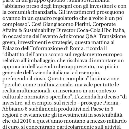
parte di un gruppo quotato”, sulla sostenibilità
“abbiamo preso degli impegni con gli investitori e con
la comunità finanziaria. Gli investimenti proseguono
e vanno in un quadro regolatorio che a volte è un po'
complesso”. Così Giangiacomo Pierini, Corporate
Affairs & Sustainability Director Coca-Cola Hbc Italia,
in occasione dell'evento Adnkronos Q&A ‘Transizione
green, investimenti e strategie’, questa mattina al
Palazzo dell’Informazione di Roma, ricorda il
“dibattito dell'anno scorso sul regolamento europeo
relativo all'imballaggio, che rischiava di smontare un
approccio dell'azienda che rappresento, ma più in
generale dell'azienda italiana, ad esempio,
preferendo il riuso. Questo complica” la situazione
“perché, come multinazionale, ma vale per tutte le
realtà multinazionali, ci inseriamo in un contesto
culturale normativo specifico”. L’azienda ha deciso “di
investire, ad esempio, sul riciclo - prosegue Pierini -
Abbiamo 6 stabilimenti produttivi nel Paese in 5
regioni e ovviamente gli investimenti in sostenibilità,
che dal 2010 a quest'anno montano a mezzo miliardo
di euro, si concentrano particolarmente sull'attività