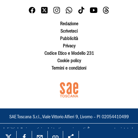
Redazione
Scriveteci
Pubblicità
Privacy
Codice Etico e Modello 231
Cookie policy
Termini e condizioni
SAE Toscana S.r.l., Viale Vittorio Alfieri 9, Livorno – PI 02054410499
I diritti delle immagini e dei testi sono riservati. È espressamente vietata la
loro riproduzione con qualsiasi mezzo e l'adattamento totale o parziale.