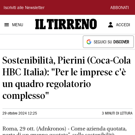
Il
Iscriviti alle Newsletter
ABBONATI
Tirreno
MENU
ACCEDI
SEGUICI SU
DISCOVER
Sostenibilità, Pierini (Coca-Cola
HBC Italia): "Per le imprese c'è
un quadro regolatorio
complesso"
29 ottobre 2024 12:25
3 MINUTI DI LETTURA
Roma, 29 ott. (Adnkronos) - Come azienda quotata,