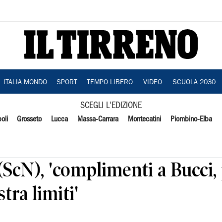
ITALIA MONDO
SPORT
TEMPO LIBERO
VIDEO
SCUOLA 2030
SCEGLI L'EDIZIONE
oli
Grosseto
Lucca
Massa-Carrara
Montecatini
Piombino-Elba
i (ScN), 'complimenti a Bucci
ra limiti'