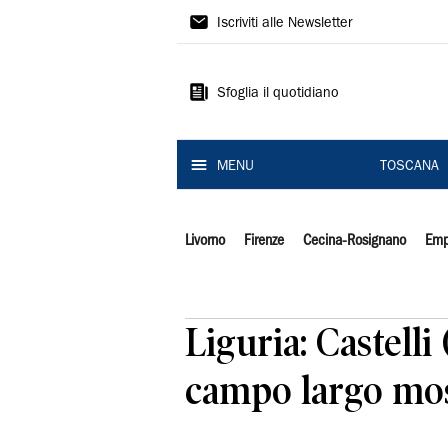
Il
Iscriviti alle Newsletter
Tirreno
Sfoglia il quotidiano
MENU
TOSCANA
Livorno
Firenze
Cecina-Rosignano
Emp
Liguria: Castell
campo largo most