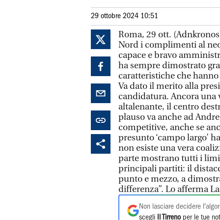
29 ottobre 2024 10:51
Roma, 29 ott. (Adnkronos)
Nord i complimenti al neo
capace e bravo amministr
ha sempre dimostrato gran
caratteristiche che hanno f
Va dato il merito alla pre
candidatura. Ancora una v
altalenante, il centro des
plauso va anche ad Andrea
competitive, anche se anc
presunto ‘campo largo’ h
non esiste una vera coalizi
parte mostrano tutti i limit
principali partiti: il dista
punto e mezzo, a dimostra
differenza”. Lo afferma L
Non lasciare decidere l'algor
scegli
Il Tirreno
per le tue not