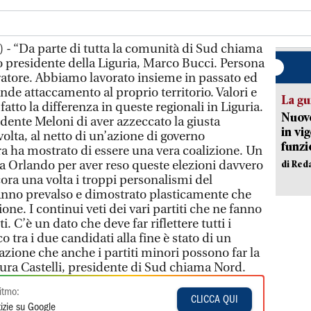
 - “Da parte di tutta la comunità di Sud chiama
 presidente della Liguria, Marco Bucci. Persona
atore. Abbiamo lavorato insieme in passato ed
de attaccamento al proprio territorio. Valori e
La gu
atto la differenza in queste regionali in Liguria.
Nuovo
sidente Meloni di aver azzeccato la giusta
in vi
olta, al netto di un’azione di governo
funzi
tra ha mostrato di essere una vera coalizione. Un
 Orlando per aver reso queste elezioni davvero
di Red
ora una volta i troppi personalismi del
anno prevalso e dimostrato plasticamente che
one. I continui veti dei vari partiti che ne fanno
i. C’è un dato che deve far riflettere tutti i
cco tra i due candidati alla fine è stato di un
zione che anche i partiti minori possono far la
aura Castelli, presidente di Sud chiama Nord.
itmo:
CLICCA QUI
izie su Google