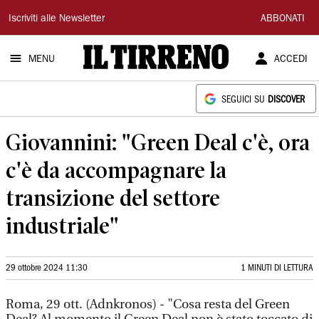
Il
Iscriviti alle Newsletter
ABBONATI
Tirreno
MENU
ACCEDI
SEGUICI SU
DISCOVER
Giovannini: "Green Deal c'è, ora
c'è da accompagnare la
transizione del settore
industriale"
29 ottobre 2024 11:30
1 MINUTI DI LETTURA
Roma, 29 ott. (Adnkronos) - "Cosa resta del Green