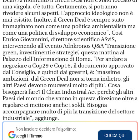
Deal? Al momento il Green Deal non è stato toccato di
una virgola, c’è tutto. Certamente, si potranno
rivedere alcuni aspetti. L’approccio ideologico non è
mai esistito. Inoltre, il Green Deal è sempre stato
immaginato non come una politica ambientalista ma
come una politica di sviluppo economico". Così
Enrico Giovannini, direttore scientifico ASviS,
intervenendo all'evento Adnkronos Q&A ‘Transizione
green, investimenti e strategie’, questa mattina al
Palazzo dell’Informazione di Roma. "Per andare a
negoziare a Cop29 e Cop16, il documento approvato
dal Consiglio, e quindi dai governi, è: 'massime
ambizioni, dal Green Deal non si torna indietro, gli
altri Paesi devono muoversi molto di più'. Cosa
bisognerà fare? Il Clean Industrial Act perché gli altri
Paesi del mondo che vanno in questa direzione oltre a
regolare ci mettono anche i soldi. Bisogna
accompagnare molto di più la transizione del settore
industriale", aggiunge.
Non lasciare decidere l'algoritmo:
CLICCA QUI
scegli
Il Tirreno