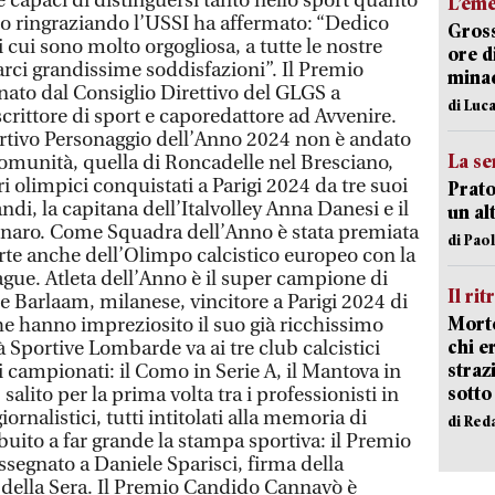
te capaci di distinguersi tanto nello sport quanto
L’em
co ringraziando l’USSI ha affermato: “Dedico
Gross
cui sono molto orgogliosa, a tutte le nostre
ore d
arci grandissime soddisfazioni”. Il Premio
minac
nato dal Consiglio Direttivo del GLGS a
di Luca
crittore di sport e caporedattore ad Avvenire.
portivo Personaggio dell’Anno 2024 non è andato
La se
munità, quella di Roncadelle nel Bresciano,
ori olimpici conquistati a Parigi 2024 da tre suoi
Prato
landi, la capitana dell’Italvolley Anna Danesi e il
un al
naro. Come Squadra dell’Anno è stata premiata
di Pao
parte anche dell’Olimpo calcistico europeo con la
gue. Atleta dell’Anno è il super campione di
Il rit
Barlaam, milanese, vincitore a Parigi 2024 di
Morto
he hanno impreziosito il suo già ricchissimo
chi er
 Sportive Lombarde va ai tre club calcistici
straz
 campionati: il Como in Serie A, il Mantova in
sotto
salito per la prima volta tra i professionisti in
iornalistici, tutti intitolati alla memoria di
di Red
uito a far grande la stampa sportiva: il Premio
assegnato a Daniele Sparisci, firma della
 della Sera. Il Premio Candido Cannavò è