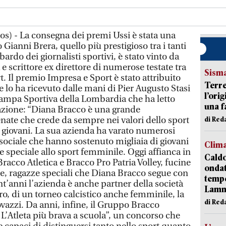
os) - La consegna dei premi Ussi è stata una
o Gianni Brera, quello più prestigioso tra i tanti
rdo dei giornalisti sportivi, è stato vinto da
 e scrittore ex direttore di numerose testate tra
Sism
t. Il premio Impresa e Sport è stato attribuito
Terre
 lo ha ricevuto dalle mani di Pier Augusto Stasi
l’ori
ampa Sportiva della Lombardia che ha letto
una f
zione: “Diana Bracco è una grande
ate che crede da sempre nei valori dello sport
di Re
i giovani. La sua azienda ha varato numerosi
 sociale che hanno sostenuto migliaia di giovani
Clim
e speciale allo sport femminile. Oggi affianca in
Caldo
racco Atletica e Bracco Pro Patria Volley, fucine
onda
e, ragazze speciali che Diana Bracco segue con
tempe
ent’anni l’azienda è anche partner della società
Lam
oro, di un torneo calcistico anche femminile, la
di Red
azzi. Da anni, infine, il Gruppo Bracco
L’Atleta più brava a scuola”, un concorso che