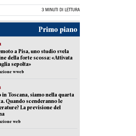
3 MINUTI DI LETTURA
Primo piano
a
moto a Pisa, uno studio svela
gine della forte scossa: «Attivata
aglia sepolta»
dazione wweb
a
 in Toscana, siamo nella quarta
ta. Quando scenderanno le
rature? La previsione del
ma
azione web