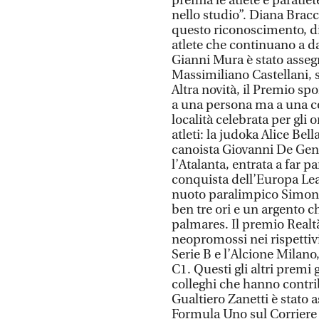
premia le atlete e paratle
nello studio”. Diana Brac
questo riconoscimento, di 
atlete che continuano a d
Gianni Mura è stato asseg
Massimiliano Castellani, s
Altra novità, il Premio s
a una persona ma a una co
località celebrata per gli 
atleti: la judoka Alice Bel
canoista Giovanni De Gen
l’Atalanta, entrata a far 
conquista dell’Europa Lea
nuoto paralimpico Simone 
ben tre ori e un argento c
palmares. Il premio Realtà
neopromossi nei rispettivi
Serie B e l’Alcione Milano, 
C1. Questi gli altri premi g
colleghi che hanno contrib
Gualtiero Zanetti è stato 
Formula Uno sul Corriere