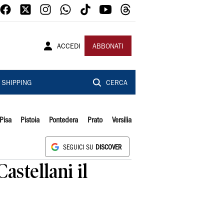
ACCEDI
ABBONATI
SHIPPING
CERCA
Pisa
Pistoia
Pontedera
Prato
Versilia
SEGUICI SU
DISCOVER
astellani il