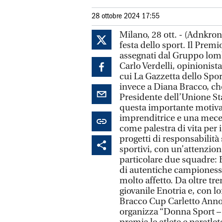
28 ottobre 2024 17:55
Milano, 28 ott. - (Adnkron
festa dello sport. Il Premi
assegnati dal Gruppo lomba
Carlo Verdelli, opinionista
cui La Gazzetta dello Spor
invece a Diana Bracco, che
Presidente dell’Unione St
questa importante motiva
imprenditrice e una mecen
come palestra di vita per 
progetti di responsabilità
sportivi, con un’attenzion
particolare due squadre: B
di autentiche campioness
molto affetto. Da oltre tr
giovanile Enotria e, con l
Bracco Cup Carletto Annov
organizza “Donna Sport – 