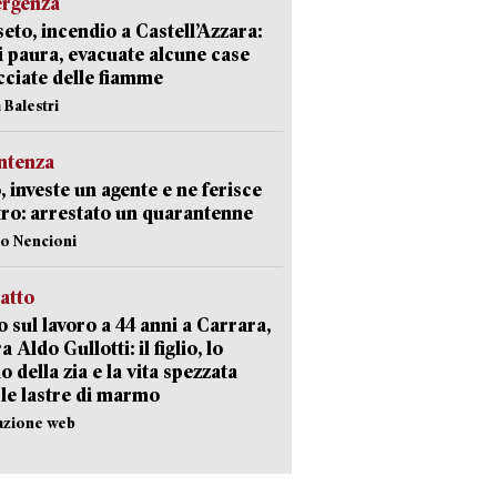
ergenza
eto, incendio a Castell’Azzara:
i paura, evacuate alcune case
ciate delle fiamme
 Balestri
ntenza
, investe un agente e ne ferisce
tro: arrestato un quarantenne
lo Nencioni
ratto
 sul lavoro a 44 anni a Carrara,
a Aldo Gullotti: il figlio, lo
io della zia e la vita spezzata
 le lastre di marmo
azione web