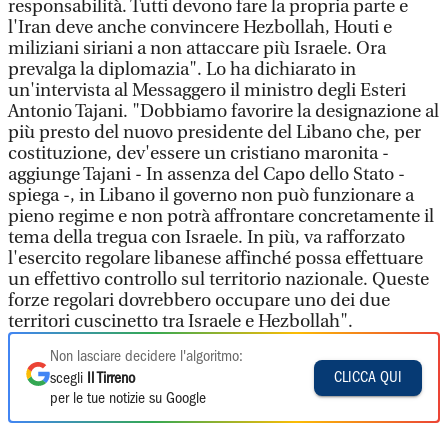
responsabilità. Tutti devono fare la propria parte e
l'Iran deve anche convincere Hezbollah, Houti e
miliziani siriani a non attaccare più Israele. Ora
prevalga la diplomazia". Lo ha dichiarato in
un'intervista al Messaggero il ministro degli Esteri
Antonio Tajani. "Dobbiamo favorire la designazione al
più presto del nuovo presidente del Libano che, per
costituzione, dev'essere un cristiano maronita -
aggiunge Tajani - In assenza del Capo dello Stato -
spiega -, in Libano il governo non può funzionare a
pieno regime e non potrà affrontare concretamente il
tema della tregua con Israele. In più, va rafforzato
l'esercito regolare libanese affinché possa effettuare
un effettivo controllo sul territorio nazionale. Queste
forze regolari dovrebbero occupare uno dei due
territori cuscinetto tra Israele e Hezbollah".
Non lasciare decidere l'algoritmo:
CLICCA QUI
scegli
Il Tirreno
per le tue notizie su Google