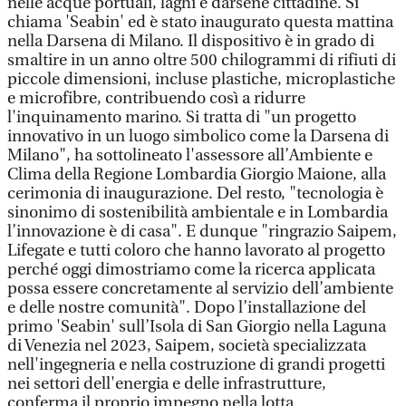
nelle acque portuali, laghi e darsene cittadine. Si
chiama 'Seabin' ed è stato inaugurato questa mattina
nella Darsena di Milano. Il dispositivo è in grado di
smaltire in un anno oltre 500 chilogrammi di rifiuti di
piccole dimensioni, incluse plastiche, microplastiche
e microfibre, contribuendo così a ridurre
l'inquinamento marino. Si tratta di "un progetto
innovativo in un luogo simbolico come la Darsena di
Milano", ha sottolineato l'assessore all’Ambiente e
Clima della Regione Lombardia Giorgio Maione, alla
cerimonia di inaugurazione. Del resto, "tecnologia è
sinonimo di sostenibilità ambientale e in Lombardia
l’innovazione è di casa". E dunque "ringrazio Saipem,
Lifegate e tutti coloro che hanno lavorato al progetto
perché oggi dimostriamo come la ricerca applicata
possa essere concretamente al servizio dell’ambiente
e delle nostre comunità". Dopo l’installazione del
primo 'Seabin' sull’Isola di San Giorgio nella Laguna
di Venezia nel 2023, Saipem, società specializzata
nell'ingegneria e nella costruzione di grandi progetti
nei settori dell'energia e delle infrastrutture,
conferma il proprio impegno nella lotta