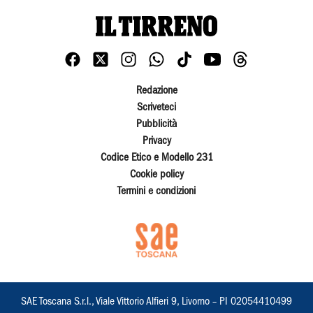
Redazione
Scriveteci
Pubblicità
Privacy
Codice Etico e Modello 231
Cookie policy
Termini e condizioni
SAE Toscana S.r.l., Viale Vittorio Alfieri 9, Livorno – PI 02054410499