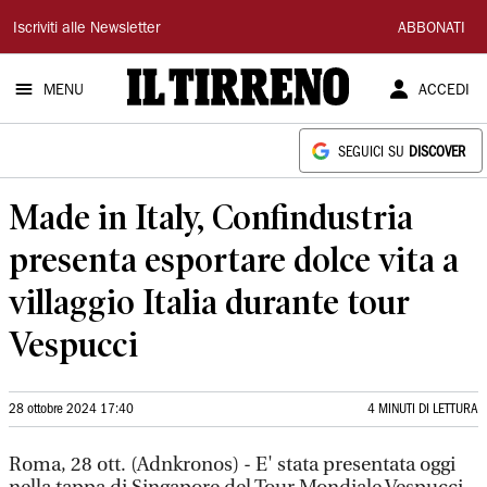
Il
Iscriviti alle Newsletter
ABBONATI
Tirreno
MENU
ACCEDI
SEGUICI SU
DISCOVER
Made in Italy, Confindustria
presenta esportare dolce vita a
villaggio Italia durante tour
Vespucci
28 ottobre 2024 17:40
4 MINUTI DI LETTURA
Roma, 28 ott. (Adnkronos) - E' stata presentata oggi