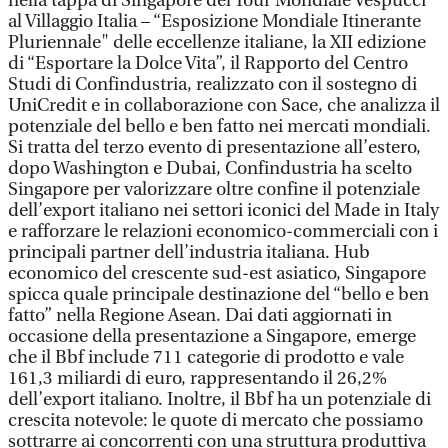
nella tappa di Singapore del Tour Mondiale Vespucci
al Villaggio Italia – “Esposizione Mondiale Itinerante
Pluriennale" delle eccellenze italiane, la XII edizione
di “Esportare la Dolce Vita”, il Rapporto del Centro
Studi di Confindustria, realizzato con il sostegno di
UniCredit e in collaborazione con Sace, che analizza il
potenziale del bello e ben fatto nei mercati mondiali.
Si tratta del terzo evento di presentazione all’estero,
dopo Washington e Dubai, Confindustria ha scelto
Singapore per valorizzare oltre confine il potenziale
dell’export italiano nei settori iconici del Made in Italy
e rafforzare le relazioni economico-commerciali con i
principali partner dell’industria italiana. Hub
economico del crescente sud-est asiatico, Singapore
spicca quale principale destinazione del “bello e ben
fatto” nella Regione Asean. Dai dati aggiornati in
occasione della presentazione a Singapore, emerge
che il Bbf include 711 categorie di prodotto e vale
161,3 miliardi di euro, rappresentando il 26,2%
dell’export italiano. Inoltre, il Bbf ha un potenziale di
crescita notevole: le quote di mercato che possiamo
sottrarre ai concorrenti con una struttura produttiva