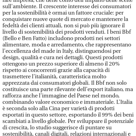
fare impresa, che tiene conto dell'impatto delle scelte
sull'ambiente. Il crescente interesse dei consumatori
per la sostenibilità è ormai un fattore cruciale: per
conquistare nuove quote di mercato e mantenere la
fedeltà dei clienti attuali, non si può più ignorare il
livello di sostenibilità dei prodotti venduti. I beni Bbf
(Bello e Ben Fatto) includono prodotti nei settori
alimentare, moda e arredamento, che rappresentano
l’eccellenza del made in Italy, distinguendosi per
design, qualità e cura nei dettagli. Questi prodotti
ottengono un prezzo superiore di almeno il 20%
rispetto ai concorrenti grazie alla capacità di
trasmettere l’italianità, caratteristica molto
apprezzata dai consumatori globali. Il Bbf non solo
costituisce una parte rilevante dell’export italiano, ma
rafforza anche l’immagine del Paese nel mondo,
combinando valore economico e immateriale. L’Italia
è seconda solo alla Cina per varietà di prodotti
esportati in questo settore, esportando il 99% dei beni
scambiati a livello globale. Per sviluppare il potenziale
di crescita, lo studio suggerisce di puntare su
sostenibilità, canali digitali, relazioni internazionali e