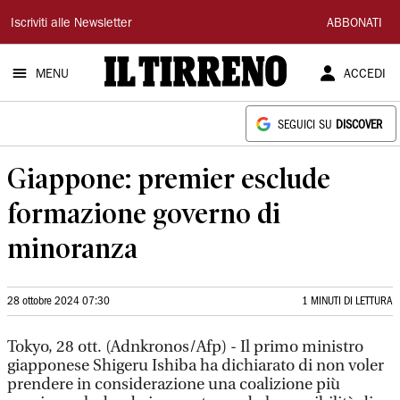
Il
Iscriviti alle Newsletter
ABBONATI
Tirreno
MENU
ACCEDI
SEGUICI SU
DISCOVER
Giappone: premier esclude
formazione governo di
minoranza
28 ottobre 2024 07:30
1 MINUTI DI LETTURA
Tokyo, 28 ott. (Adnkronos/Afp) - Il primo ministro
giapponese Shigeru Ishiba ha dichiarato di non voler
prendere in considerazione una coalizione più