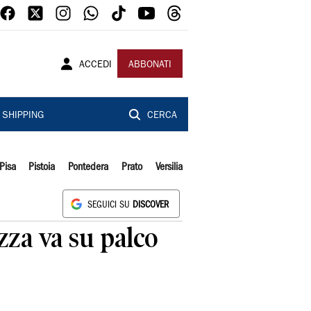
ACCEDI
ABBONATI
SHIPPING
CERCA
Pisa
Pistoia
Pontedera
Prato
Versilia
SEGUICI SU
DISCOVER
zza va su palco