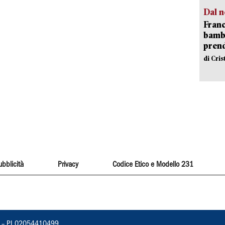
Dal n
Franc
bambi
pren
di Cri
ubblicità
Privacy
Codice Etico e Modello 231
vorno – PI 02054410499