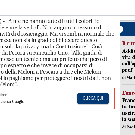
- "A me ne hanno fatte di tutti i colori, io
ie e me la vedo lì. Non auguro a nessuno di
tività di dossieraggio. Ma vi sembra normale che
rezza non sia in grado di bloccare questo
Il rit
n solo la privacy, ma la Costituzione". Così
Addio
da Pecora su Rai Radio Uno. "Alla guida di
vita 
messo un tecnico ma un prefetto che però di
sull’
po esperto e che invece di occuparsi di
prof,
co della Meloni a Pescara a dire che Meloni
 lo paghiamo per proteggere i nostri dati, non
di Mar
Meloni".
L’an
itmo:
CLICCA QUI
Franc
izie su Google
ha fin
uscir
la su
di Pao