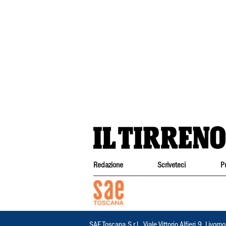
Redazione
Scriveteci
P
SAE Toscana S.r.l., Viale Vittorio Alfieri 9, Li