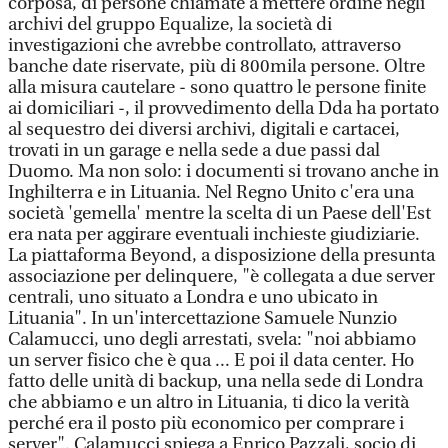
corposa, di persone chiamate a mettere ordine negli
archivi del gruppo Equalize, la società di
investigazioni che avrebbe controllato, attraverso
banche date riservate, più di 800mila persone. Oltre
alla misura cautelare - sono quattro le persone finite
ai domiciliari -, il provvedimento della Dda ha portato
al sequestro dei diversi archivi, digitali e cartacei,
trovati in un garage e nella sede a due passi dal
Duomo. Ma non solo: i documenti si trovano anche in
Inghilterra e in Lituania. Nel Regno Unito c'era una
società 'gemella' mentre la scelta di un Paese dell'Est
era nata per aggirare eventuali inchieste giudiziarie.
La piattaforma Beyond, a disposizione della presunta
associazione per delinquere, "è collegata a due server
centrali, uno situato a Londra e uno ubicato in
Lituania". In un'intercettazione Samuele Nunzio
Calamucci, uno degli arrestati, svela: "noi abbiamo
un server fisico che è qua ... E poi il data center. Ho
fatto delle unità di backup, una nella sede di Londra
che abbiamo e un altro in Lituania, ti dico la verità
perché era il posto più economico per comprare i
server". Calamucci spiega a Enrico Pazzali, socio di