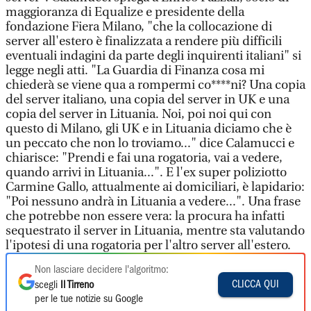
maggioranza di Equalize e presidente della
fondazione Fiera Milano, "che la collocazione di
server all'estero è finalizzata a rendere più difficili
eventuali indagini da parte degli inquirenti italiani" si
legge negli atti. "La Guardia di Finanza cosa mi
chiederà se viene qua a rompermi co****ni? Una copia
del server italiano, una copia del server in UK e una
copia del server in Lituania. Noi, poi noi qui con
questo di Milano, gli UK e in Lituania diciamo che è
un peccato che non lo troviamo..." dice Calamucci e
chiarisce: "Prendi e fai una rogatoria, vai a vedere,
quando arrivi in Lituania...". E l'ex super poliziotto
Carmine Gallo, attualmente ai domiciliari, è lapidario:
"Poi nessuno andrà in Lituania a vedere...". Una frase
che potrebbe non essere vera: la procura ha infatti
sequestrato il server in Lituania, mentre sta valutando
l'ipotesi di una rogatoria per l'altro server all'estero.
Non lasciare decidere l'algoritmo:
CLICCA QUI
scegli
Il Tirreno
per le tue notizie su Google