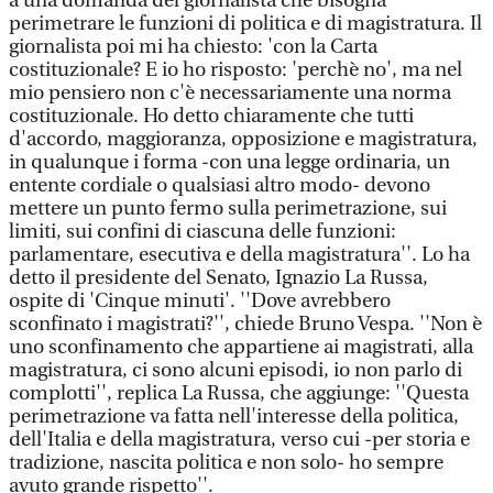
a una domanda del giornalista che bisogna
perimetrare le funzioni di politica e di magistratura. Il
giornalista poi mi ha chiesto: 'con la Carta
costituzionale? E io ho risposto: 'perchè no', ma nel
mio pensiero non c'è necessariamente una norma
costituzionale. Ho detto chiaramente che tutti
d'accordo, maggioranza, opposizione e magistratura,
in qualunque i forma -con una legge ordinaria, un
entente cordiale o qualsiasi altro modo- devono
mettere un punto fermo sulla perimetrazione, sui
limiti, sui confini di ciascuna delle funzioni:
parlamentare, esecutiva e della magistratura''. Lo ha
detto il presidente del Senato, Ignazio La Russa,
ospite di 'Cinque minuti'. ''Dove avrebbero
sconfinato i magistrati?'', chiede Bruno Vespa. ''Non è
uno sconfinamento che appartiene ai magistrati, alla
magistratura, ci sono alcuni episodi, io non parlo di
complotti'', replica La Russa, che aggiunge: ''Questa
perimetrazione va fatta nell'interesse della politica,
dell'Italia e della magistratura, verso cui -per storia e
tradizione, nascita politica e non solo- ho sempre
avuto grande rispetto''.