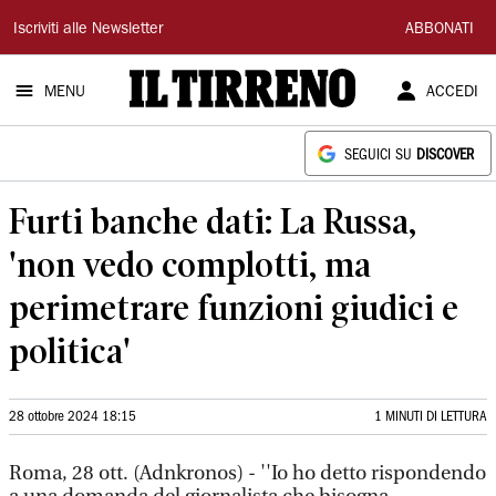
Il
Iscriviti alle Newsletter
ABBONATI
Tirreno
MENU
ACCEDI
SEGUICI SU
DISCOVER
Furti banche dati: La Russa,
'non vedo complotti, ma
perimetrare funzioni giudici e
politica'
28 ottobre 2024 18:15
1 MINUTI DI LETTURA
Roma, 28 ott. (Adnkronos) - ''Io ho detto rispondendo