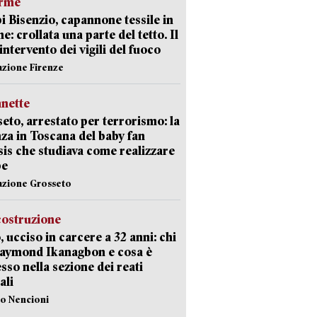
arme
 Bisenzio, capannone tessile in
e: crollata una parte del tetto. Il
intervento dei vigili del fuoco
azione Firenze
nette
eto, arrestato per terrorismo: la
za in Toscana del baby fan
Isis che studiava come realizzare
be
azione Grosseto
costruzione
, ucciso in carcere a 32 anni: chi
Raymond Ikanagbon e cosa è
sso nella sezione dei reati
ali
lo Nencioni