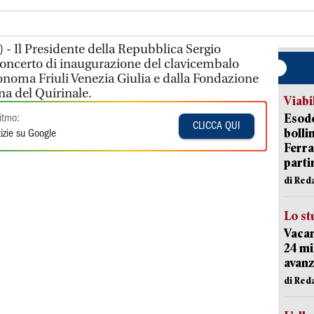
 - Il Presidente della Repubblica Sergio
 concerto di inaugurazione del clavicembalo
noma Friuli Venezia Giulia e dalla Fondazione
ina del Quirinale.
Viabi
Esodo
itmo:
CLICCA QUI
bolli
izie su Google
Ferr
parti
di Red
Lo st
Vacan
24 mi
avanz
di Red