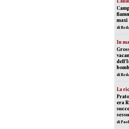
L’all
Campi
fiamm
maxi 
di Red
In ma
Gross
vacan
dell’
bom
di Red
La ri
Prato
era 
succe
sessu
di Pao