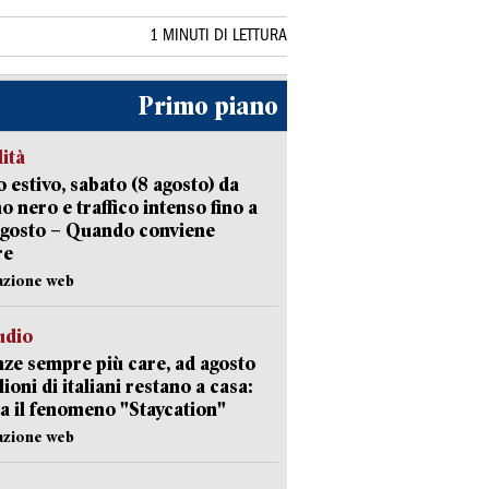
1 MINUTI DI LETTURA
Primo piano
lità
 estivo, sabato (8 agosto) da
no nero e traffico intenso fino a
agosto – Quando conviene
re
azione web
udio
ze sempre più care, ad agosto
lioni di italiani restano a casa:
a il fenomeno "Staycation"
azione web