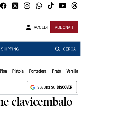
ACCEDI
ABBONATI
SHIPPING
CERCA
Pisa
Pistoia
Pontedera
Prato
Versilia
SEGUICI SU
DISCOVER
one clavicembalo