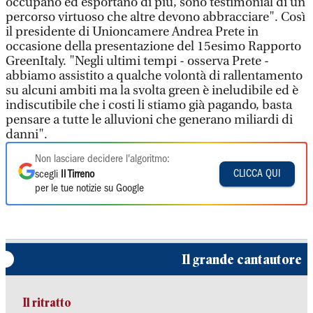
occupano ed esportano di più, sono testimonial di un
percorso virtuoso che altre devono abbracciare". Così
il presidente di Unioncamere Andrea Prete in
occasione della presentazione del 15esimo Rapporto
GreenItaly. "Negli ultimi tempi - osserva Prete -
abbiamo assistito a qualche volontà di rallentamento
su alcuni ambiti ma la svolta green è ineludibile ed è
indiscutibile che i costi li stiamo già pagando, basta
pensare a tutte le alluvioni che generano miliardi di
danni".
Non lasciare decidere l'algoritmo:
CLICCA QUI
scegli
Il Tirreno
per le tue notizie su Google
Il grande cantautore
Il ritratto