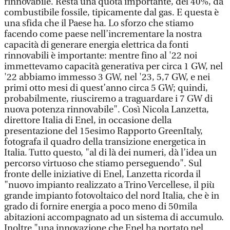
rinnovabile. Resta una quota importante, del 40%, da
combustibile fossile, tipicamente dal gas. E questa è
una sfida che il Paese ha. Lo sforzo che stiamo
facendo come paese nell’incrementare la nostra
capacità di generare energia elettrica da fonti
rinnovabili è importante: mentre fino al '22 noi
immettevamo capacità generativa per circa 1 GW, nel
'22 abbiamo immesso 3 GW, nel '23, 5,7 GW, e nei
primi otto mesi di quest’anno circa 5 GW; quindi,
probabilmente, riusciremo a traguardare i 7 GW di
nuova potenza rinnovabile". Così Nicola Lanzetta,
direttore Italia di Enel, in occasione della
presentazione del 15esimo Rapporto GreenItaly,
fotografa il quadro della transizione energetica in
Italia. Tutto questo, "al di là dei numeri, dà l’idea un
percorso virtuoso che stiamo perseguendo". Sul
fronte delle iniziative di Enel, Lanzetta ricorda il
"nuovo impianto realizzato a Trino Vercellese, il più
grande impianto fotovoltaico del nord Italia, che è in
grado di fornire energia a poco meno di 50mila
abitazioni accompagnato ad un sistema di accumulo.
Inoltre "una innovazione che Enel ha portato nel