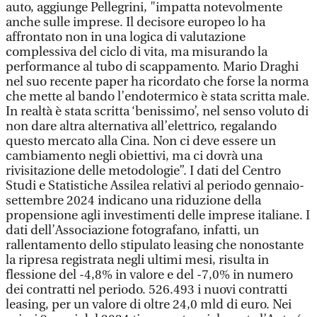
auto, aggiunge Pellegrini, "impatta notevolmente
anche sulle imprese. Il decisore europeo lo ha
affrontato non in una logica di valutazione
complessiva del ciclo di vita, ma misurando la
performance al tubo di scappamento. Mario Draghi
nel suo recente paper ha ricordato che forse la norma
che mette al bando l’endotermico è stata scritta male.
In realtà è stata scritta ‘benissimo’, nel senso voluto di
non dare altra alternativa all’elettrico, regalando
questo mercato alla Cina. Non ci deve essere un
cambiamento negli obiettivi, ma ci dovrà una
rivisitazione delle metodologie”. I dati del Centro
Studi e Statistiche Assilea relativi al periodo gennaio-
settembre 2024 indicano una riduzione della
propensione agli investimenti delle imprese italiane. I
dati dell’Associazione fotografano, infatti, un
rallentamento dello stipulato leasing che nonostante
la ripresa registrata negli ultimi mesi, risulta in
flessione del -4,8% in valore e del -7,0% in numero
dei contratti nel periodo. 526.493 i nuovi contratti
leasing, per un valore di oltre 24,0 mld di euro. Nei