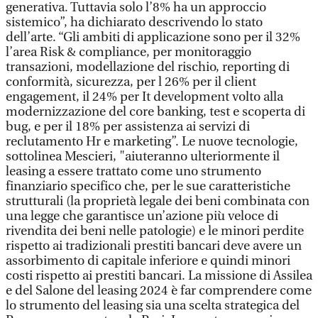
generativa. Tuttavia solo l’8% ha un approccio
sistemico”, ha dichiarato descrivendo lo stato
dell’arte. “Gli ambiti di applicazione sono per il 32%
l’area Risk & compliance, per monitoraggio
transazioni, modellazione del rischio, reporting di
conformità, sicurezza, per l 26% per il client
engagement, il 24% per It development volto alla
modernizzazione del core banking, test e scoperta di
bug, e per il 18% per assistenza ai servizi di
reclutamento Hr e marketing”. Le nuove tecnologie,
sottolinea Mescieri, "aiuteranno ulteriormente il
leasing a essere trattato come uno strumento
finanziario specifico che, per le sue caratteristiche
strutturali (la proprietà legale dei beni combinata con
una legge che garantisce un’azione più veloce di
rivendita dei beni nelle patologie) e le minori perdite
rispetto ai tradizionali prestiti bancari deve avere un
assorbimento di capitale inferiore e quindi minori
costi rispetto ai prestiti bancari. La missione di Assilea
e del Salone del leasing 2024 è far comprendere come
lo strumento del leasing sia una scelta strategica del