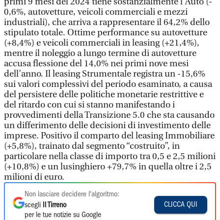
primi 9 mesi del 2024 tiene sostanzialmente l’Auto (-
0,6%, autovetture, veicoli commerciali e mezzi
industriali), che arriva a rappresentare il 64,2% dello
stipulato totale. Ottime performance su autovetture
(+8,4%) e veicoli commerciali in leasing (+21,4%),
mentre il noleggio a lungo termine di autovetture
accusa flessione del 14,0% nei primi nove mesi
dell’anno. Il leasing Strumentale registra un -15,6%
sui valori complessivi del periodo esaminato, a causa
del persistere delle politiche monetarie restrittive e
del ritardo con cui si stanno manifestando i
provvedimenti della Transizione 5.0 che sta causando
un differimento delle decisioni di investimento delle
imprese. Positivo il comparto del leasing Immobiliare
(+5,8%), trainato dal segmento “costruito”, in
particolare nella classe di importo tra 0,5 e 2,5 milioni
(+10,8%) e un lusinghiero +79,7% in quella oltre i 2,5
milioni di euro.
Non lasciare decidere l'algoritmo:
CLICCA QUI
scegli
Il Tirreno
per le tue notizie su Google