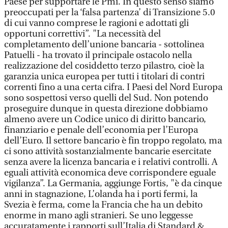
Paese per supportare le Pmi. In questo senso siamo
preoccupati per la ‘falsa partenza’ di Transizione 5.0
di cui vanno comprese le ragioni e adottati gli
opportuni correttivi”. "La necessità del
completamento dell’unione bancaria - sottolinea
Patuelli - ha trovato il principale ostacolo nella
realizzazione del cosiddetto terzo pilastro, cioè la
garanzia unica europea per tutti i titolari di contri
correnti fino a una certa cifra. I Paesi del Nord Europa
sono sospettosi verso quelli del Sud. Non potendo
proseguire dunque in questa direzione dobbiamo
almeno avere un Codice unico di diritto bancario,
finanziario e penale dell’economia per l’Europa
dell’Euro. Il settore bancario è fin troppo regolato, ma
ci sono attività sostanzialmente bancarie esercitate
senza avere la licenza bancaria e i relativi controlli. A
eguali attività economica deve corrispondere eguale
vigilanza”. La Germania, aggiunge Fortis, "è da cinque
anni in stagnazione, L’olanda ha i porti fermi, la
Svezia è ferma, come la Francia che ha un debito
enorme in mano agli stranieri. Se uno leggesse
accuratamente i rapporti sull’Italia di Standard &