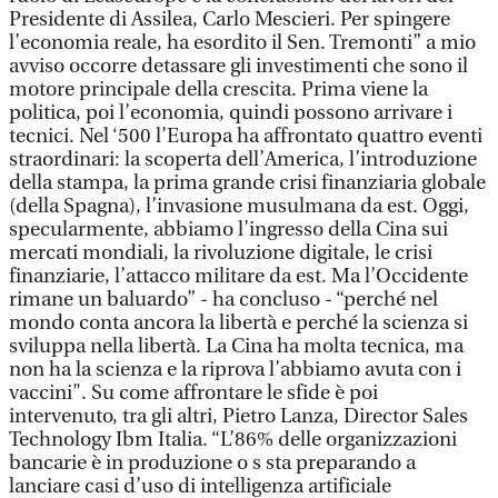
Presidente di Assilea, Carlo Mescieri. Per spingere
l’economia reale, ha esordito il Sen. Tremonti” a mio
avviso occorre detassare gli investimenti che sono il
motore principale della crescita. Prima viene la
politica, poi l’economia, quindi possono arrivare i
tecnici. Nel ‘500 l’Europa ha affrontato quattro eventi
straordinari: la scoperta dell’America, l’introduzione
della stampa, la prima grande crisi finanziaria globale
(della Spagna), l’invasione musulmana da est. Oggi,
specularmente, abbiamo l’ingresso della Cina sui
mercati mondiali, la rivoluzione digitale, le crisi
finanziarie, l’attacco militare da est. Ma l’Occidente
rimane un baluardo” - ha concluso - “perché nel
mondo conta ancora la libertà e perché la scienza si
sviluppa nella libertà. La Cina ha molta tecnica, ma
non ha la scienza e la riprova l’abbiamo avuta con i
vaccini". Su come affrontare le sfide è poi
intervenuto, tra gli altri, Pietro Lanza, Director Sales
Technology Ibm Italia. “L’86% delle organizzazioni
bancarie è in produzione o s sta preparando a
lanciare casi d’uso di intelligenza artificiale