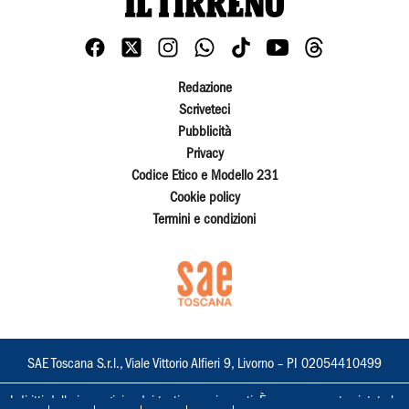
Redazione
Scriveteci
Pubblicità
Privacy
Codice Etico e Modello 231
Cookie policy
Termini e condizioni
SAE Toscana S.r.l., Viale Vittorio Alfieri 9, Livorno – PI 02054410499
I diritti delle immagini e dei testi sono riservati. È espressamente vietata la